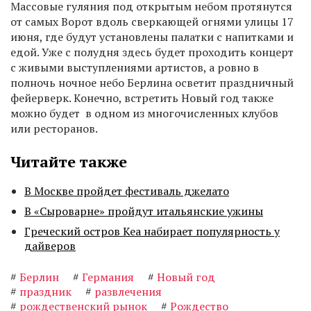
Массовые гуляния под открытым небом протянутся
от самых Ворот вдоль сверкающей огнями улицы 17
июня, где будут установлены палатки с напитками и
едой. Уже с полудня здесь будет проходить концерт
с живыми выступлениями артистов, а ровно в
полночь ночное небо Берлина осветит праздничный
фейерверк. Конечно, встретить Новый год также
можно будет в одном из многочисленных клубов
или ресторанов.
Читайте также
В Москве пройдет фестиваль джелато
В «Сыроварне» пройдут итальянские ужины
Греческий остров Кеа набирает популярность у
дайверов
#
Берлин
#
Германия
#
Новый год
#
праздник
#
развлечения
#
рождественский рынок
#
Рождество