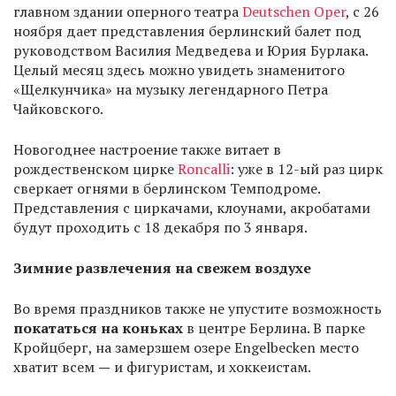
главном здании оперного театра
Deutschen Oper
, с 26
ноября дает представления берлинский балет под
руководством Василия Медведева и Юрия Бурлака.
Целый месяц здесь можно увидеть знаменитого
«Щелкунчика» на музыку легендарного Петра
Чайковского.
Новогоднее настроение также витает в
рождественском цирке
Roncalli
: уже в 12-ый раз цирк
сверкает огнями в берлинском Темподроме.
Представления с циркачами, клоунами, акробатами
будут проходить с 18 декабря по 3 января.
Зимние развлечения на свежем воздухе
Во время праздников также не упустите возможность
покататься на коньках
в центре Берлина. В парке
Кройцберг, на замерзшем озере Engelbecken место
хватит всем
—
и фигуристам, и хоккеистам.