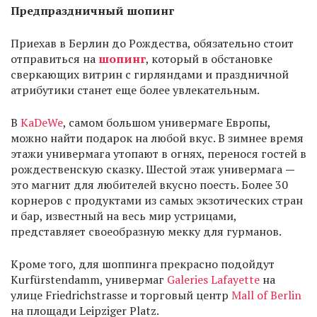
Предпраздничный шопинг
Приехав в Берлин до Рождества, обязательно стоит
отправиться на
шопинг
, который в обстановке
сверкающих витрин с гирляндами и праздничной
атрибутики станет еще более увлекательным.
В
KaDeWe
, самом большом универмаге Европы,
можно найти подарок на любой вкус. В зимнее время
этажи универмага утопают в огнях, перенося гостей в
рождественскую сказку. Шестой этаж универмага
—
это магнит для любителей вкусно поесть. Более 30
корнеров с продуктами из самых экзотических стран
и бар, известный на весь мир устрицами,
представляет своеобразную мекку для гурманов.
Кроме того, для шоппинга прекрасно подойдут
Kurfürstendamm, универмаг
Galeries Lafayette
на
улице Friedrichstrasse и торговый центр
Mall of Berlin
на площади Leipziger Platz.