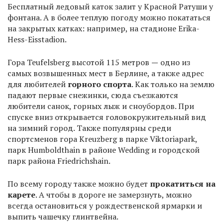
Бесплатный ледовый каток залит у Красной Ратуши у
фонтана. А в более теплую погоду можно покататься
на закрытых катках: например, на стадионе Erika-
Hess-Eisstadion.
Гора Teufelsberg высотой 115 метров
—
одно из
самых возвышенных мест в Берлине, а также адрес
для любителей
горного спорта
. Как только на землю
падают первые снежинки, сюда съезжаются
любители санок, горных лыж и сноубордов. При
спуске вниз открывается головокружительный вид
на зимний город. Также популярны среди
спортсменов гора Kreuzberg в парке Viktoriapark,
парк Humboldthain в районе Wedding и городской
парк района Friedrichshain.
По всему городу также можно будет
прокатиться на
карете
. А чтобы в дороге не замерзнуть, можно
всегда остановиться у рождественской ярмарки и
выпить чашечку глинтвейна.