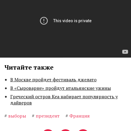
Читайте также
В Москве пройдет фестиваль джелато
В «Сыроварне» пройдут итальянские ужины
Греческий остров Кеа набирает популярность у
дайверов
#
выборы
#
президент
#
Франция