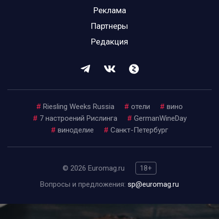
Реклама
Партнеры
Редакция
#
Riesling Weeks Russia
#
отели
#
вино
#
7 настроений Рислинга
#
GermanWineDay
#
виноделие
#
Санкт-Петербург
© 2026 Euromag.ru
18+
Вопросы и предложения:
sp@euromag.ru