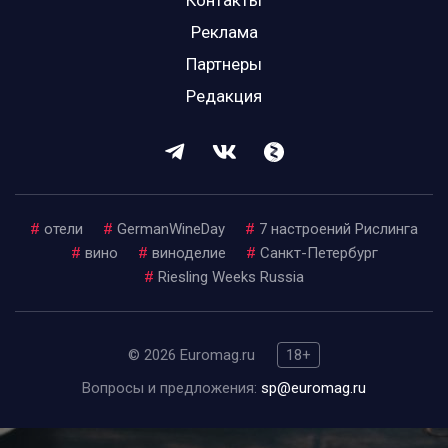
Контакты
Реклама
Партнеры
Редакция
#
отели
#
GermanWineDay
#
7 настроений Рислинга
#
вино
#
виноделие
#
Санкт-Петербург
#
Riesling Weeks Russia
© 2026 Euromag.ru
18+
Вопросы и предложения:
sp@euromag.ru