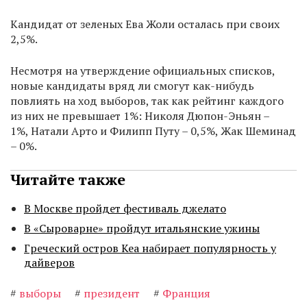
Кандидат от зеленых Ева Жоли осталась при своих
2,5%.
Несмотря на утверждение официальных списков,
новые кандидаты вряд ли смогут как-нибудь
повлиять на ход выборов, так как рейтинг каждого
из них не превышает 1%: Николя Дюпон-Эньян –
1%, Натали Арто и Филипп Путу – 0,5%, Жак Шеминад
– 0%.
Читайте также
В Москве пройдет фестиваль джелато
В «Сыроварне» пройдут итальянские ужины
Греческий остров Кеа набирает популярность у
дайверов
#
выборы
#
президент
#
Франция