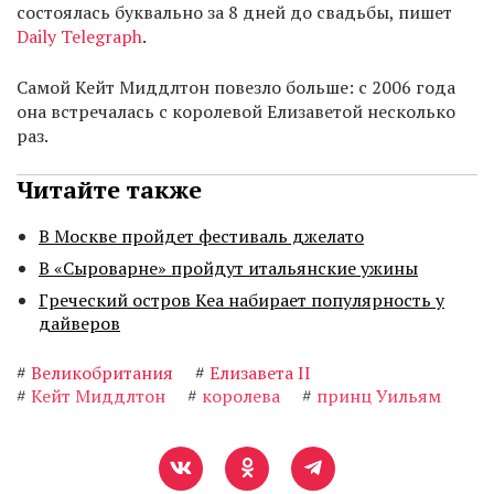
состоялась буквально за 8 дней до свадьбы, пишет
Daily Telegraph
.
Самой Кейт Миддлтон повезло больше: с 2006 года
она встречалась с королевой Елизаветой несколько
раз.
Читайте также
В Москве пройдет фестиваль джелато
В «Сыроварне» пройдут итальянские ужины
Греческий остров Кеа набирает популярность у
дайверов
#
Великобритания
#
Елизавета II
#
Кейт Миддлтон
#
королева
#
принц Уильям