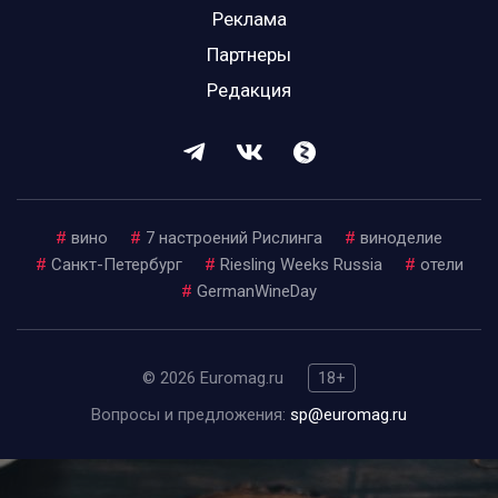
Реклама
Партнеры
Редакция
#
вино
#
7 настроений Рислинга
#
виноделие
#
Санкт-Петербург
#
Riesling Weeks Russia
#
отели
#
GermanWineDay
© 2026 Euromag.ru
18+
Вопросы и предложения:
sp@euromag.ru