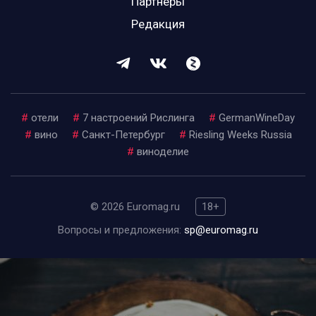
Партнеры
Редакция
#
отели
#
7 настроений Рислинга
#
GermanWineDay
#
вино
#
Санкт-Петербург
#
Riesling Weeks Russia
#
виноделие
© 2026 Euromag.ru
18+
Вопросы и предложения:
sp@euromag.ru