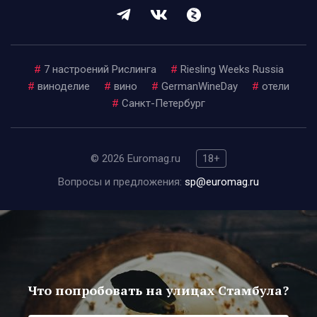
#
7 настроений Рислинга
#
Riesling Weeks Russia
#
виноделие
#
вино
#
GermanWineDay
#
отели
#
Санкт-Петербург
© 2026 Euromag.ru
18+
Вопросы и предложения:
sp@euromag.ru
Что попробовать на улицах Стамбула?