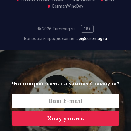
#
GermanWineDay
© 2026 Euromag.ru
18+
Вопросы и предложения:
sp@euromag.ru
Что попробовать на улицах Стамбула?
Хочу узнать