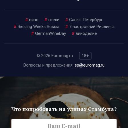
#
вино
#
отели
#
Санкт-Петербург
#
Riesling Weeks Russia
#
7 настроений Рислинга
#
GermanWineDay
#
виноделие
© 2026 Euromag.ru
18+
Вопросы и предложения:
sp@euromag.ru
Что попробовать на улицах Стамбула?