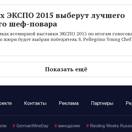
х ЭКСПО 2015 выберут лучшего
го шеф-повара
мках всемирной выставки ЭКСПО 2015 по итогам голосов
 жюри будет выбран победитель S. Pellegrino Young Chef
Показать ещё
оекте
Контакты
Реклама
Партнеры
Ре
ели
#
GermanWineDay
#
виноделие
#
Riesling Weeks Russi