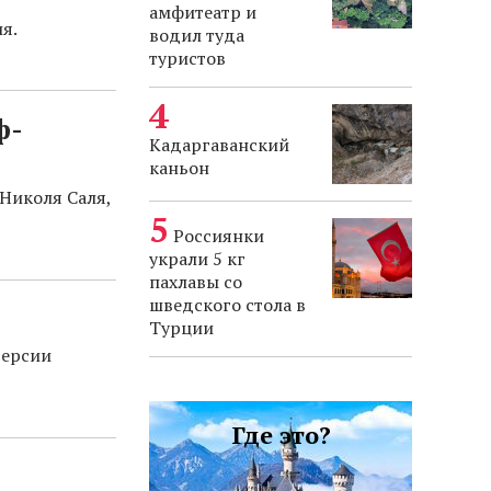
амфитеатр и
я.
водил туда
туристов
ф-
Кадаргаванский
каньон
 Николя Саля,
Россиянки
украли 5 кг
пахлавы со
шведского стола в
Турции
версии
Где это?