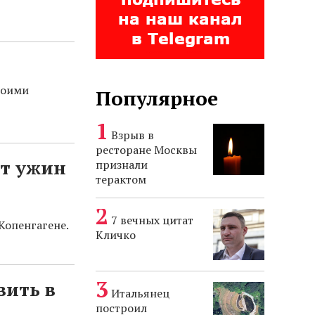
воими
Популярное
Взрыв в
ресторане Москвы
ст ужин
признали
терактом
7 вечных цитат
Копенгагене.
Кличко
вить в
Итальянец
построил