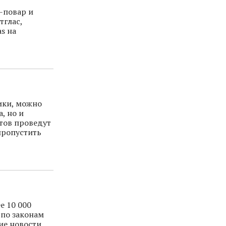
-повар и
тглас,
s на
ики, можно
, но и
тов проведут
пропустить
е 10 000
 по законам
ие новости