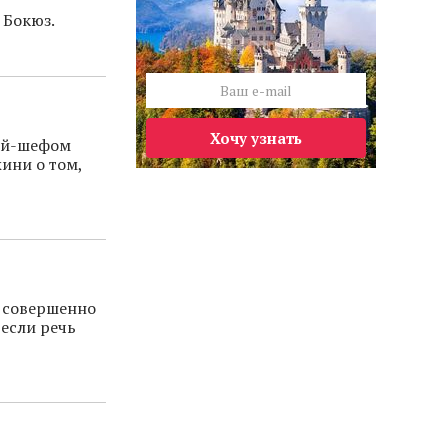
 Бокюз.
Хочу узнать
ной-шефом
жини о том,
д совершенно
 если речь