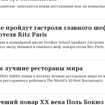
мпински» запускается новая ресторанная поп-ап концепци
е пройдут гастроли главного ше
отеля Ritz Paris
раля в кулинарной школе Novikov School пройдут гастроли
ух звезд Мишлен и главного шеф-повара отеля Ritz Paris.
и лучшие рестораны мира
hite Rabbit попал в десятку лучших ресторанов мира по 
 ресторанного рейтинга The Worldʼs 50 Best Restaurants.
учший повар XX века Поль Бокюз