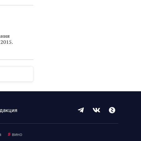
ания
 2015.
дакция
a
#
вино