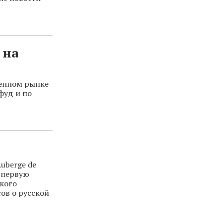
 на
венном рынке
фуд и по
uberge de
– первую
ского
ов о русской