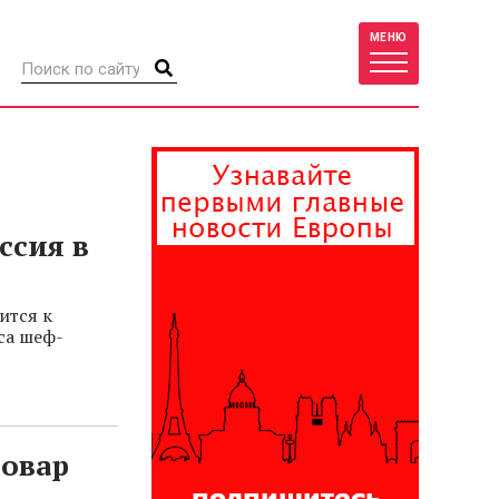
МЕНЮ
ссия в
ится к
са шеф-
повар