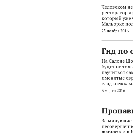
Человеком не
ресторатор а
который уже ч
Мальорке полу
25 ноября 2016
Гид по 
На Салоне Шо
будет не тол
научиться са
именитые евр
сладкоежкам
3 марта 2016
Пропав
За минувшие 
несовершенно
шариата, а в