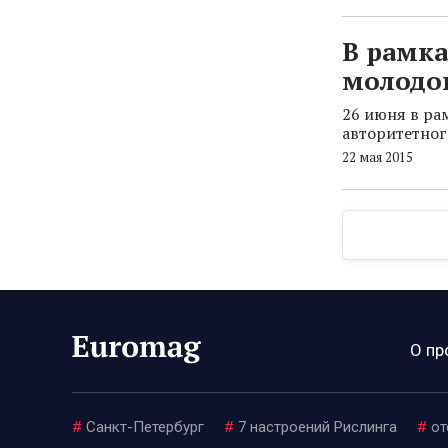
В рамка
молодо
26 июня в ра
авторитетного
22 мая 2015
О пр
#
Санкт-Петербург
#
7 настроений Рислинга
#
от