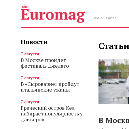
Всё о Европе
Новости
Статьи
7 августа
В Москве пройдет
фестиваль джелато
7 августа
В «Сыроварне» пройдут
итальянские ужины
7 августа
Греческий остров Кеа
набирает популярность у
В Моск
дайверов