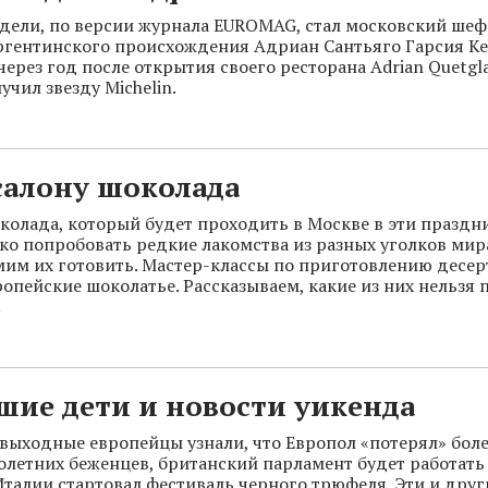
дели, по версии журнала EUROMAG, стал московский шеф
ргентинского происхождения Адриан Сантьяго Гарсия Ке
ерез год после открытия своего ресторана Adrian Quetgla
чил звезду Michelin.
салону шоколада
колада, который будет проходить в Москве в эти праздн
ько попробовать редкие лакомства из разных уголков мира
мим их готовить. Мастер-классы по приготовлению десер
опейские шоколатье. Рассказываем, какие из них нельзя 
.
шие дети и новости уикенда
выходные европейцы узнали, что Европол «потерял» боле
летних беженцев, британский парламент будет работать
 Италии стартовал фестиваль черного трюфеля. Эти и друг