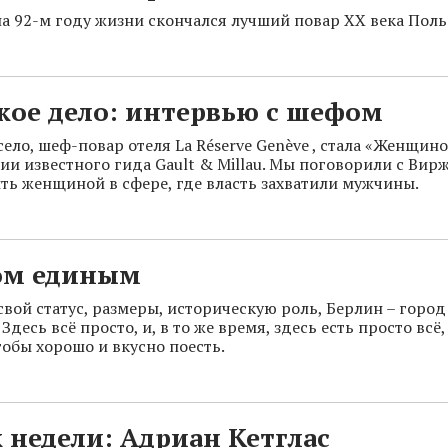
а 92-м году жизни скончался лучший повар XX века Поль
кое дело: интервью с шефом
ело, шеф-повар отеля La Réserve Genève , стала «Женщи
ии известного гида Gault & Millau. Мы поговорили с Вир
ыть женщиной в сфере, где власть захватили мужчины.
ом единым
свой статус, размеры, историческую роль, Берлин – горо
Здесь всё просто, и, в то же время, здесь есть просто всё,
тобы хорошо и вкусно поесть.
 недели: Адриан Кетглас