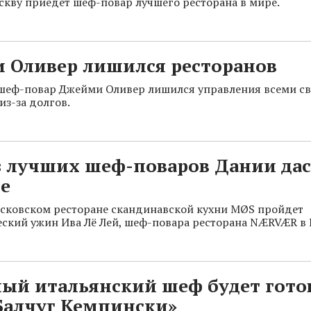
скву приедет шеф-повар лучшего ресторана в мире.
 Оливер лишился ресторанов
шеф-повар Джейми Оливер лишился управления всеми с
из-за долгов.
з лучших шеф-поваров Дании да
е
осковском ресторане скандинавской кухни MØS пройдет
ский ужин Ива Лё Лей, шеф-повара ресторана NÆRVÆR в 
ый итальянский шеф будет гото
Балчуг Кемпински»