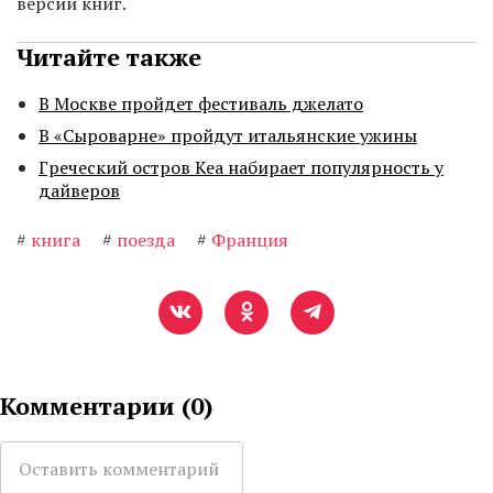
версии книг.
Читайте также
В Москве пройдет фестиваль джелато
В «Сыроварне» пройдут итальянские ужины
Греческий остров Кеа набирает популярность у
дайверов
#
книга
#
поезда
#
Франция
Комментарии (
0
)