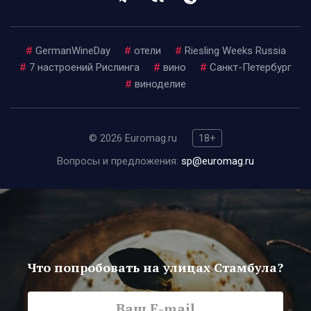
#
GermanWineDay
#
отели
#
Riesling Weeks Russia
#
7 настроений Рислинга
#
вино
#
Санкт-Петербург
#
виноделие
© 2026 Euromag.ru
18+
Вопросы и предложения:
sp@euromag.ru
Что попробовать на улицах Стамбула?