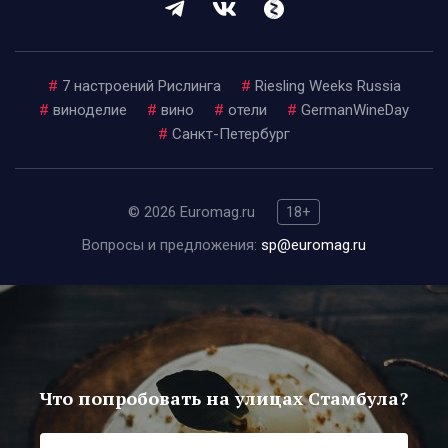
#
7 настроений Рислинга
#
Riesling Weeks Russia
#
виноделие
#
вино
#
отели
#
GermanWineDay
#
Санкт-Петербург
© 2026 Euromag.ru
18+
Вопросы и предложения:
sp@euromag.ru
Что попробовать на улицах Стамбула?