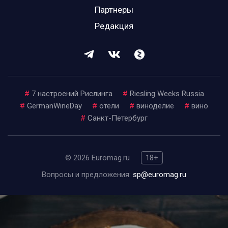
Партнеры
Редакция
#
7 настроений Рислинга
#
Riesling Weeks Russia
#
GermanWineDay
#
отели
#
виноделие
#
вино
#
Санкт-Петербург
© 2026 Euromag.ru
18+
Вопросы и предложения:
sp@euromag.ru