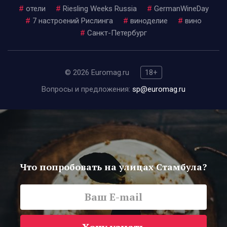
#
отели
#
Riesling Weeks Russia
#
GermanWineDay
#
7 настроений Рислинга
#
виноделие
#
вино
#
Санкт-Петербург
© 2026 Euromag.ru
18+
Вопросы и предложения:
sp@euromag.ru
Что попробовать на улицах Стамбула?