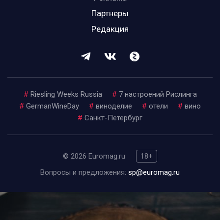
Партнеры
Редакция
#
Riesling Weeks Russia
#
7 настроений Рислинга
#
GermanWineDay
#
виноделие
#
отели
#
вино
#
Санкт-Петербург
© 2026 Euromag.ru
18+
Вопросы и предложения:
sp@euromag.ru