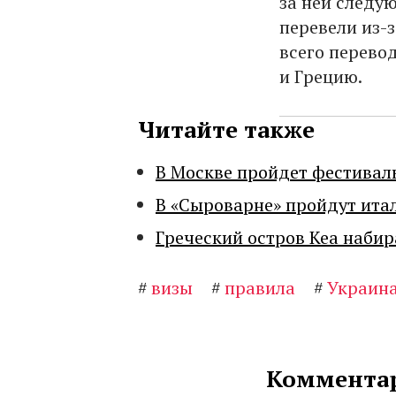
за ней следую
перевели из-
всего перево
и Грецию.
Читайте также
В Москве пройдет фестивал
В «Сыроварне» пройдут ита
Греческий остров Кеа набир
#
визы
#
правила
#
Украин
Комментар