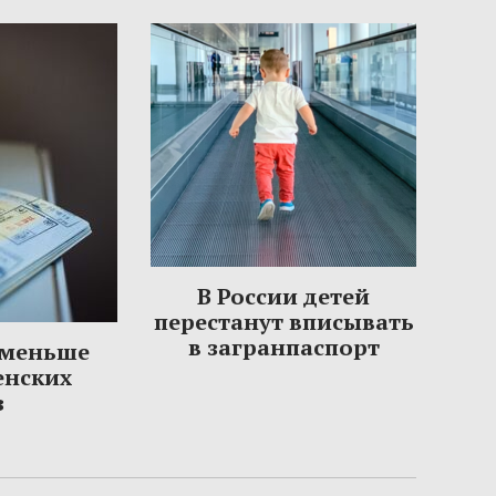
В России детей
перестанут вписывать
в загранпаспорт
 меньше
енских
з