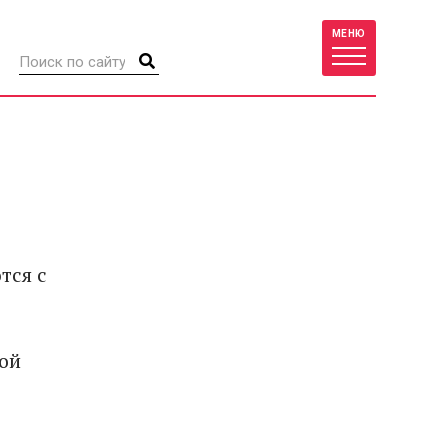
МЕНЮ
тся с
ой