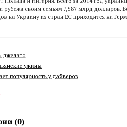
т Польша и Нигерия. Всего за 2014 год украин
за рубежа своим семьям 7,587 млрд долларов. 
дов на Украину из стран ЕС приходится на Гер
ь джелато
льянские ужины
ает популярность у дайверов
а
ии (
0
)