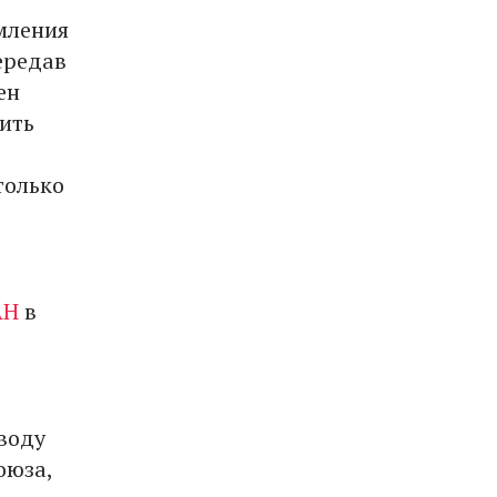
мления
ередав
ен
ить
только
АН
в
воду
оюза,