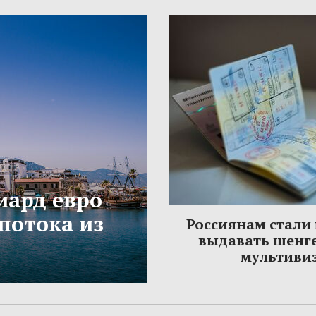
иард евро
потока из
Россиянам стали
выдавать шенг
мультиви