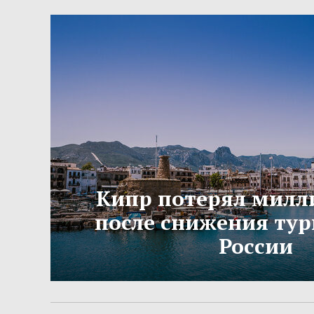
Кипр потерял милл
после снижения тур
России