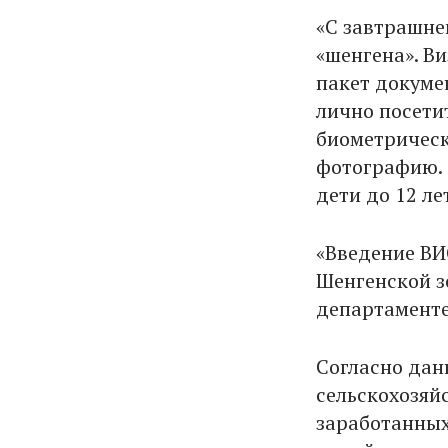
«С завтрашне
«шенгена». В
пакет докуме
лично посети
биометрическ
фотографию. 
дети до 12 ле
«Введение ВИ
Шенгенской з
департамент
Согласно да
сельскохозяй
заработанных