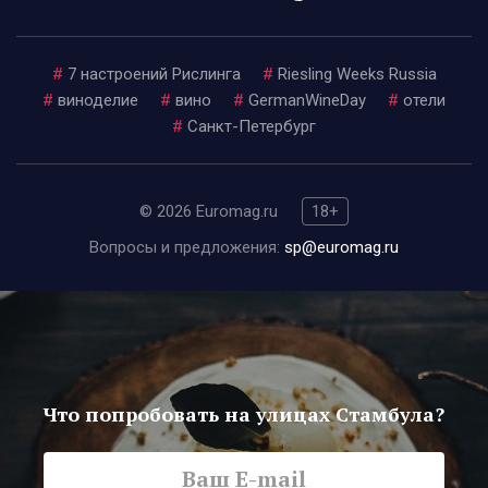
#
7 настроений Рислинга
#
Riesling Weeks Russia
#
виноделие
#
вино
#
GermanWineDay
#
отели
#
Санкт-Петербург
© 2026 Euromag.ru
18+
Вопросы и предложения:
sp@euromag.ru
Что попробовать на улицах Стамбула?