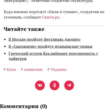
эмиграцию», - отметили создатели скульптуры.
Куда именно переедет «Ежик в тумане», создатели не
уточнили, сообщает
Газета.ру
.
Читайте также
В Москве пройдет фестиваль джелато
В «Сыроварне» пройдут итальянские ужины
Греческий остров Кеа набирает популярность у
дайверов
#
Киев
#
памятник
#
Украина
Комментарии (
0
)