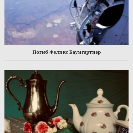
Погиб Феликс Баумгартнер