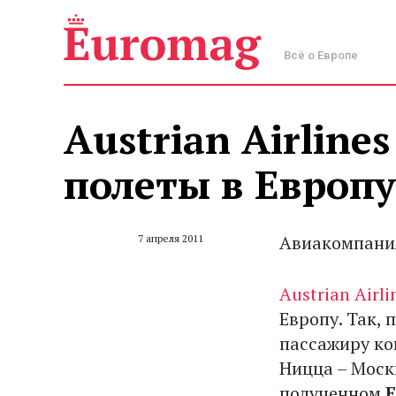
Всё о Европе
Austrian Airline
полеты в Европу
Авиакомпания 
7 апреля 2011
Austrian Airli
Европу. Так, 
пассажиру ком
Ницца – Москв
полученном