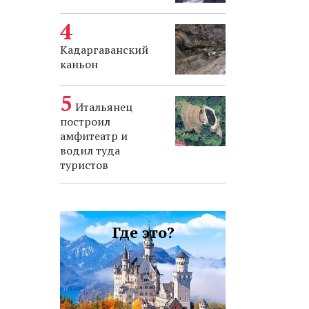
Кадаргаванский
каньон
Итальянец
построил
амфитеатр и
водил туда
туристов
Где это?