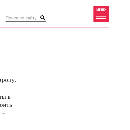
МЕНЮ
вропу.
ты в
тоить
 –