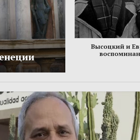
Высоцкий и Ев
воспомина
Венеции