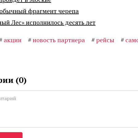
еобычный фрагмент черепа
ный Лес» исполнилось десять лет
#
акции
#
новость партнера
#
рейсы
#
сам
ии (
0
)