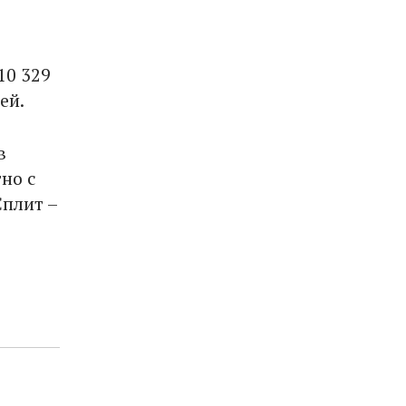
10 329
ей.
в
но с
Сплит –