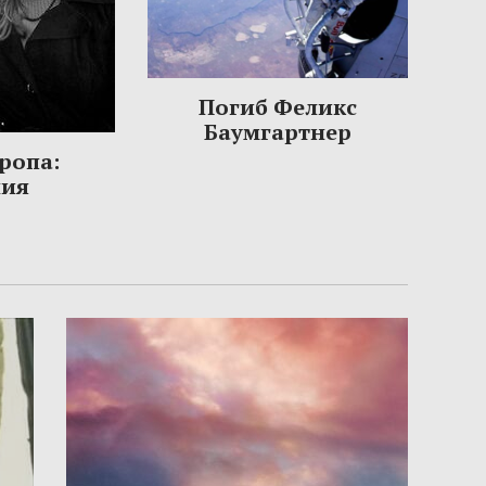
Погиб Феликс
Баумгартнер
ропа:
ния