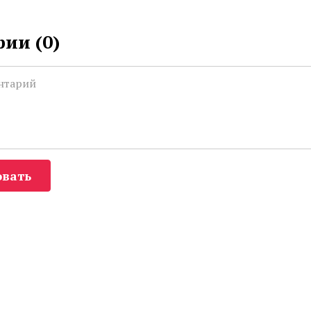
ии (
0
)
вать