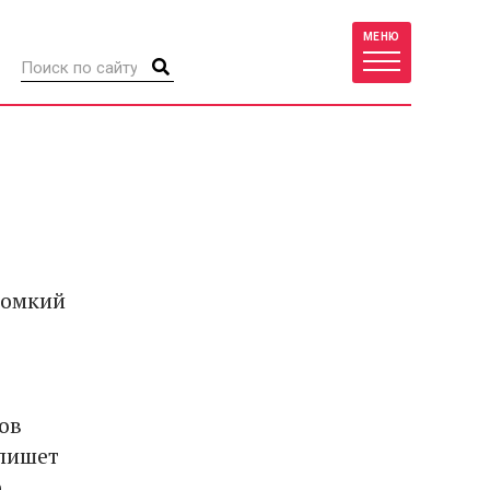
МЕНЮ
ромкий
ов
 пишет
о