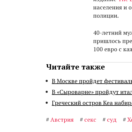
населения и 
полиции.
40-летний му
пришлось пре
100 евро с ка
Читайте также
В Москве пройдет фестивал
В «Сыроварне» пройдут ита
Греческий остров Кеа набир
#
Австрия
#
секс
#
суд
#
Х