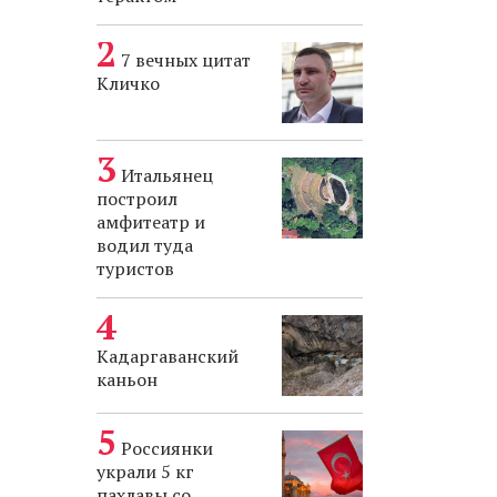
7 вечных цитат
Кличко
Итальянец
построил
амфитеатр и
водил туда
туристов
Кадаргаванский
каньон
Россиянки
украли 5 кг
пахлавы со