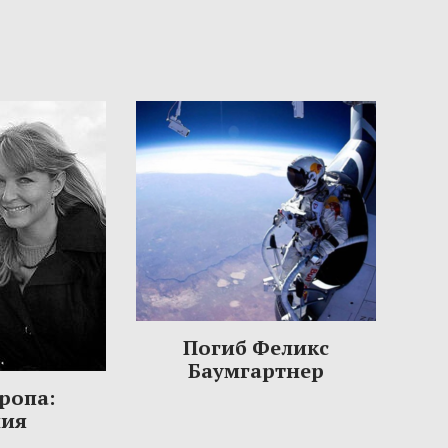
Погиб Феликс
Баумгартнер
ропа:
ния