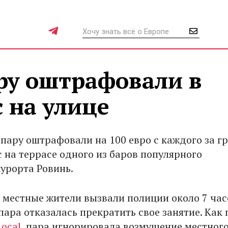
ру оштрафовали в
с на улице
пару оштрафовали на 100 евро с каждого за г
с на террасе одного из баров популярного
курорта Ровинь.
местные жители вызвали полиции около 7 час
 пара отказалась прекратить свое занятие. Как
Local
, пара игнорировала возмущение местног