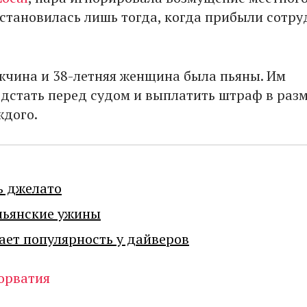
остановилась лишь тогда, когда прибыли сотр
жчина и 38-летняя женщина была пьяны. Им
дстать перед судом и выплатить штраф в раз
ждого.
ь джелато
льянские ужины
ает популярность у дайверов
орватия