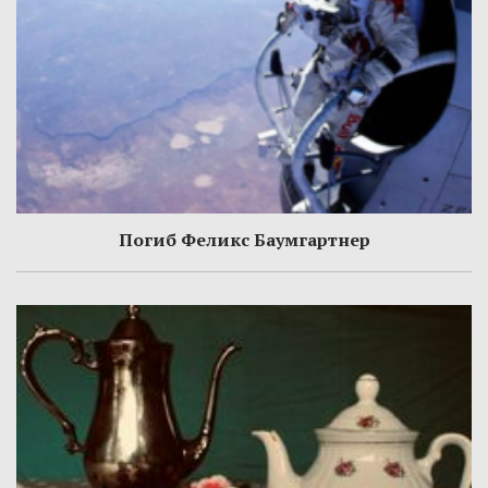
Погиб Феликс Баумгартнер