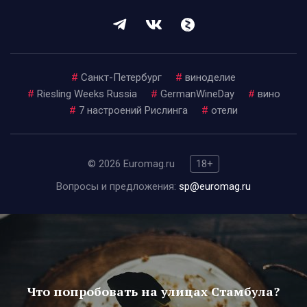
#
Санкт-Петербург
#
виноделие
#
Riesling Weeks Russia
#
GermanWineDay
#
вино
#
7 настроений Рислинга
#
отели
© 2026 Euromag.ru
18+
Вопросы и предложения:
sp@euromag.ru
Что попробовать на улицах Стамбула?