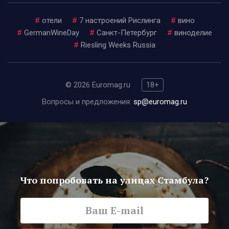
#
отели
#
7 настроений Рислинга
#
вино
#
GermanWineDay
#
Санкт-Петербург
#
виноделие
#
Riesling Weeks Russia
© 2026 Euromag.ru
18+
Вопросы и предложения:
sp@euromag.ru
Что попробовать на улицах Стамбула?