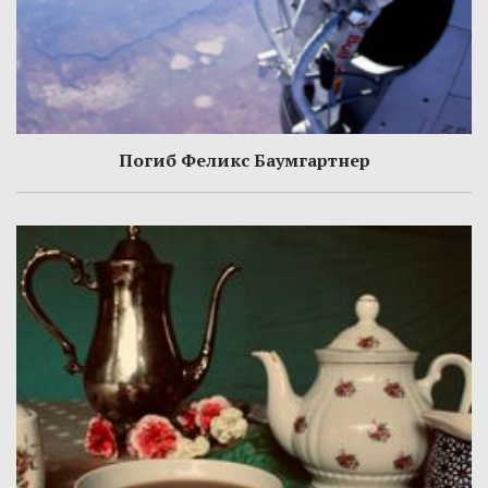
Погиб Феликс Баумгартнер