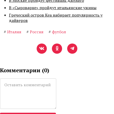
В Москве пройдет фестиваль джелато
В «Сыроварне» пройдут итальянские ужины
Греческий остров Кеа набирает популярность у
дайверов
#
Италия
#
Россия
#
футбол
Комментарии (
0
)