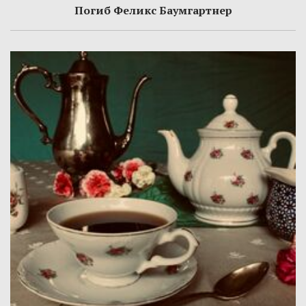
Погиб Феликс Баумгартнер