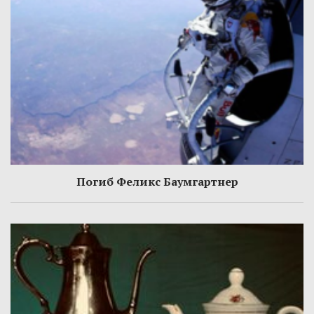
Погиб Феликс Баумгартнер