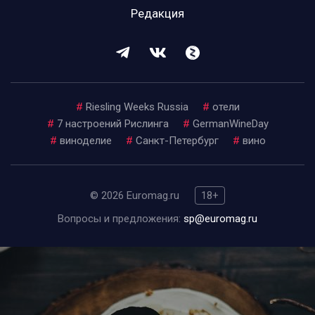
Редакция
#
Riesling Weeks Russia
#
отели
#
7 настроений Рислинга
#
GermanWineDay
#
виноделие
#
Санкт-Петербург
#
вино
© 2026 Euromag.ru
18+
Вопросы и предложения:
sp@euromag.ru