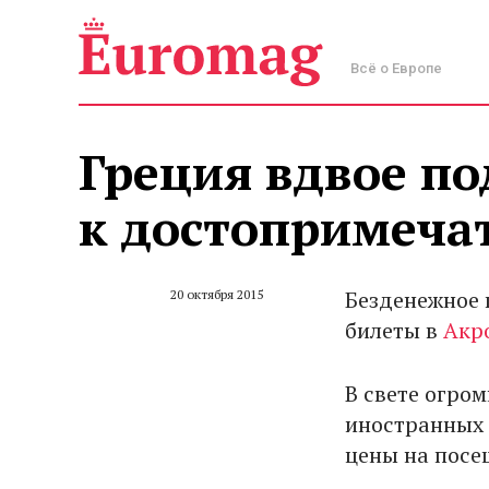
Всё о Европе
Греция вдвое п
к достопримеча
Безденежное 
20 октября 2015
билеты в
Акр
В свете огро
иностранных 
цены на посе