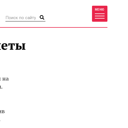
МЕНЮ
леты
 на
.
ив
.