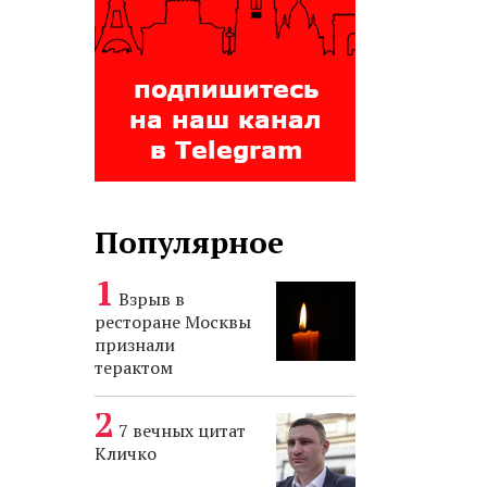
Популярное
Взрыв в
ресторане Москвы
признали
терактом
7 вечных цитат
Кличко