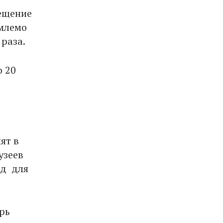
сещение
емлемо
 раза.
о 20
ят в
узеев
од для
рь