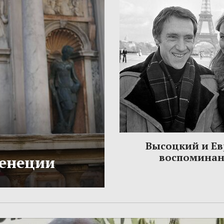
Высоцкий и Ев
воспомина
Венеции