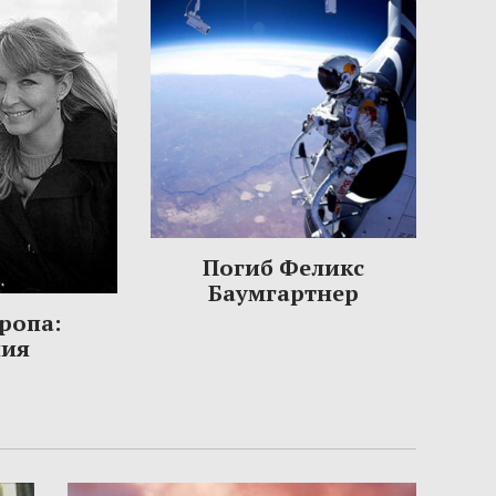
Погиб Феликс
Баумгартнер
ропа:
ния