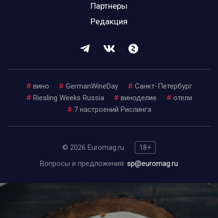
Партнеры
Редакция
#
вино
#
GermanWineDay
#
Санкт-Петербург
#
Riesling Weeks Russia
#
виноделие
#
отели
#
7 настроений Рислинга
© 2026 Euromag.ru
18+
Вопросы и предложения:
sp@euromag.ru