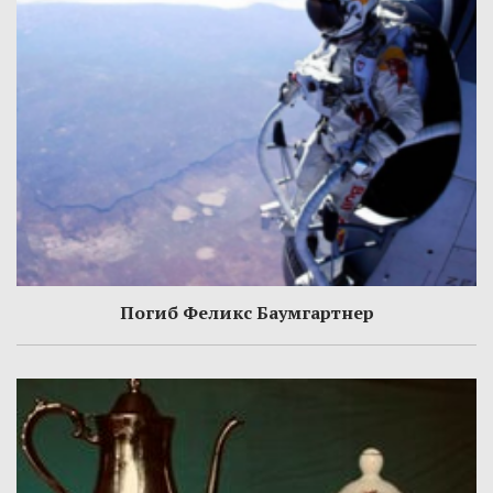
Погиб Феликс Баумгартнер