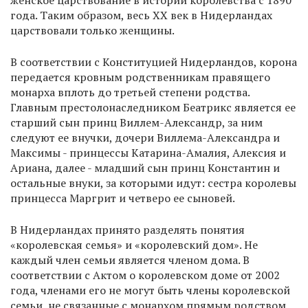
женское царствование в истории королевства с 1890
года. Таким образом, весь XX век в Нидерландах
царствовали только женщины.
В соответствии с Конституцией Нидерландов, корона
передается кровным родственникам правящего
монарха вплоть до третьей степени родства.
Главным престолонаследником Беатрикс является ее
старший сын принц Виллем-Александр, за ним
следуют ее внучки, дочери Виллема-Александра и
Максимы - принцессы Катарина-Амалия, Алексия и
Ариана, далее - младший сын принц Константин и
остальные внуки, за которыми идут: сестра королевы
принцесса Маргрит и четверо ее сыновей.
В Нидерландах принято разделять понятия
«королевская семья» и «королевский дом». Не
каждый член семьи является членом дома. В
соответствии с Актом о королевском доме от 2002
года, членами его не могут быть члены королевской
семьи, не связанные с монархом прямым родством,