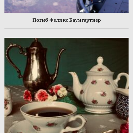
Погиб Феликс Баумгартнер