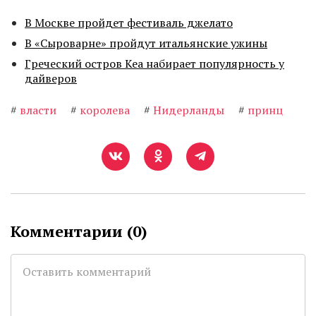
В Москве пройдет фестиваль джелато
В «Сыроварне» пройдут итальянские ужины
Греческий остров Кеа набирает популярность у
дайверов
#
власти
#
королева
#
Нидерланды
#
принц
Комментарии (
0
)