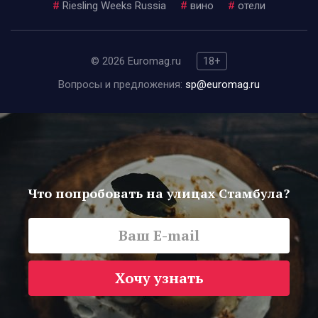
#
Riesling Weeks Russia
#
вино
#
отели
© 2026 Euromag.ru
18+
Вопросы и предложения:
sp@euromag.ru
Что попробовать на улицах Стамбула?
Хочу узнать