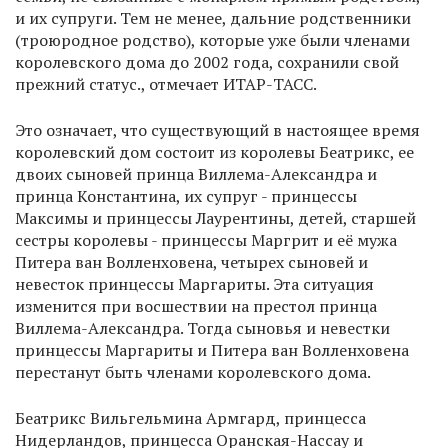
и их супруги. Тем не менее, дальние родственники
(троюродное родство), которые уже были членами
королевского дома до 2002 года, сохранили свой
прежний статус., отмечает ИТАР-ТАСС.
Это означает, что существующий в настоящее время
королевский дом состоит из королевы Беатрикс, ее
двоих сыновей принца Виллема-Александра и
принца Константина, их супруг - принцессы
Максимы и принцессы Лаурентины, детей, старшей
сестры королевы - принцессы Маргрит и её мужа
Питера ван Волленховена, четырех сыновей и
невесток принцессы Маргариты. Эта ситуация
изменится при восшествии на престол принца
Виллема-Александра. Тогда сыновья и невестки
принцессы Маргариты и Питера ван Волленховена
перестанут быть членами королевского дома.
Беатрикс Вильгельмина Армгард, принцесса
Нидерландов, принцесса Оранская-Нассау и