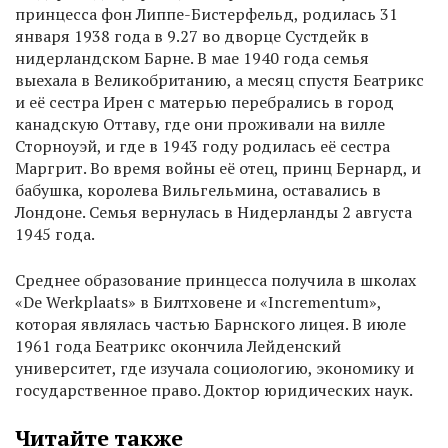
принцесса фон Липпе-Бистерфельд, родилась 31
января 1938 года в 9.27 во дворце Сустдейк в
нидерландском Барне. В мае 1940 года семья
выехала в Великобританию, а месяц спустя Беатрикс
и её сестра Ирен с матерью перебрались в город
канадскую Оттаву, где они проживали на вилле
Сторноуэй, и где в 1943 году родилась её сестра
Маргрит. Во время войны её отец, принц Бернард, и
бабушка, королева Вильгельмина, оставались в
Лондоне. Семья вернулась в Нидерланды 2 августа
1945 года.
Среднее образование принцесса получила в школах
«De Werkplaats» в Билтховене и «Incrementum»,
которая являлась частью Барнского лицея. В июле
1961 года Беатрикс окончила Лейденский
университет, где изучала социологию, экономику и
государственное право. Доктор юридических наук.
Читайте также