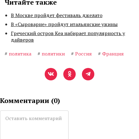
Читайте также
В Москве пройдет фестиваль джелато
В «Сыроварне» пройдут итальянские ужины
Греческий остров Кеа набирает популярность у
дайверов
#
политика
#
политики
#
Россия
#
Франция
Комментарии (
0
)