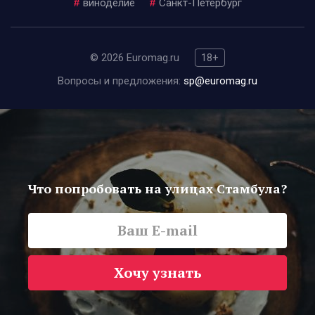
#
виноделие
#
Санкт-Петербург
© 2026 Euromag.ru
18+
Вопросы и предложения:
sp@euromag.ru
Что попробовать на улицах Стамбула?
Хочу узнать