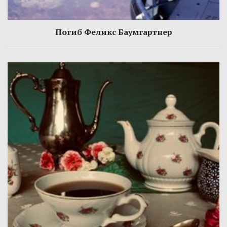
Погиб Феликс Баумгартнер