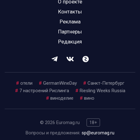
О проекте
Контакты
Реклама
Партнеры
Редакция
#
отели
#
GermanWineDay
#
Санкт-Петербург
#
7 настроений Рислинга
#
Riesling Weeks Russia
#
виноделие
#
вино
© 2026 Euromag.ru
18+
Вопросы и предложения:
sp@euromag.ru