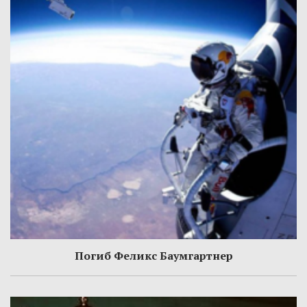
Погиб Феликс Баумгартнер