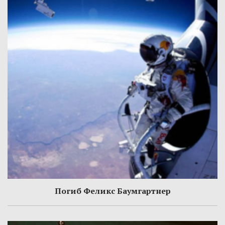
Погиб Феликс Баумгартнер