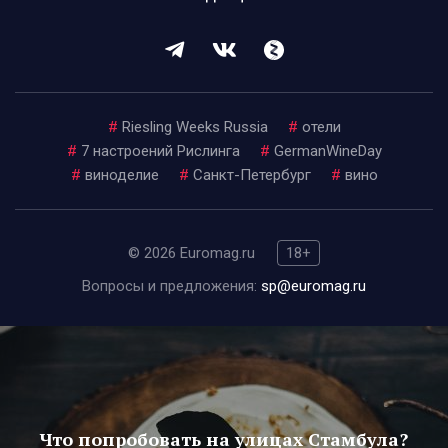
#
Riesling Weeks Russia
#
отели
#
7 настроений Рислинга
#
GermanWineDay
#
виноделие
#
Санкт-Петербург
#
вино
© 2026 Euromag.ru
18+
Вопросы и предложения:
sp@euromag.ru
Что попробовать на улицах Стамбула?