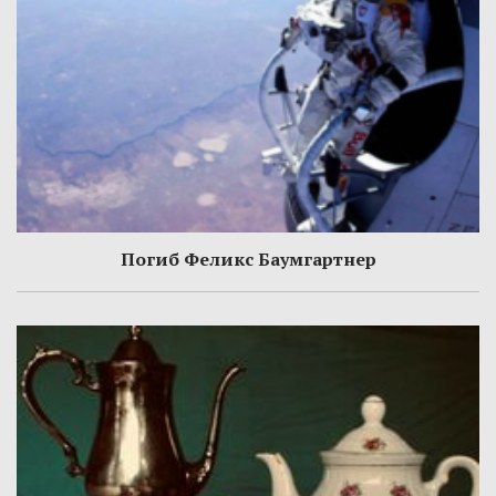
Погиб Феликс Баумгартнер