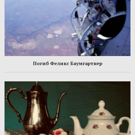
Погиб Феликс Баумгартнер