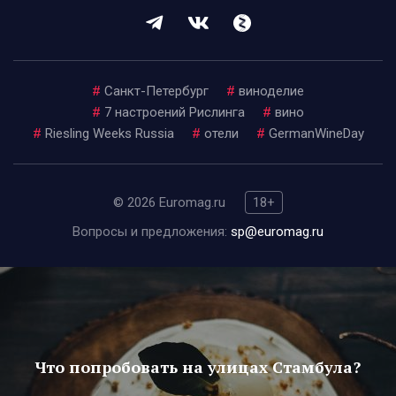
#
Санкт-Петербург
#
виноделие
#
7 настроений Рислинга
#
вино
#
Riesling Weeks Russia
#
отели
#
GermanWineDay
© 2026 Euromag.ru
18+
Вопросы и предложения:
sp@euromag.ru
Что попробовать на улицах Стамбула?