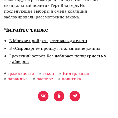
скандальный политик Герт Вилдерс. Но
последующие выборы и смена коалиции
заблокировали рассмотрение закона.
Читайте также
В Москве пройдет фестиваль джелато
В «Сыроварне» пройдут итальянские ужины
Греческий остров Кеа набирает популярность у
дайверов
#
гражданство
#
закон
#
Нидерланды
#
паранджа
#
паспорт
#
политика