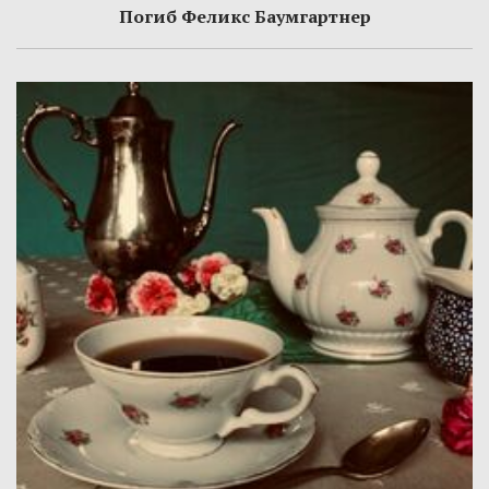
Погиб Феликс Баумгартнер