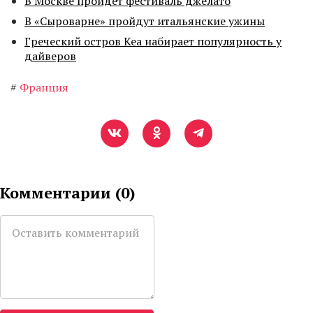
В Москве пройдет фестиваль джелато
В «Сыроварне» пройдут итальянские ужины
Греческий остров Кеа набирает популярность у
дайверов
#
Франция
Комментарии (
0
)