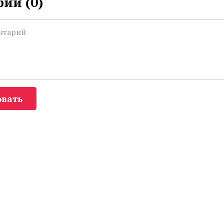
ии (
0
)
вать