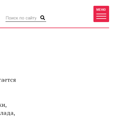
МЕНЮ
тается
ки,
олада,