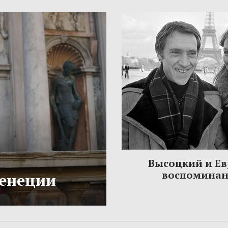
Высоцкий и Ев
воспомина
Венеции