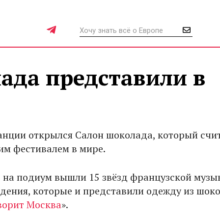
ада представили в
анции открылся Салон шоколада, который счи
м фестивалем в мире.
о на подиум вышли 15 звёзд французской музы
идения, которые и представили одежду из шок
ворит Москва
».