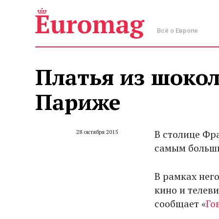
Всё о Европе
Платья из шокол
Париже
В столице Фр
28 октября 2015
самым больши
В рамках нег
кино и телев
сообщает «
Го