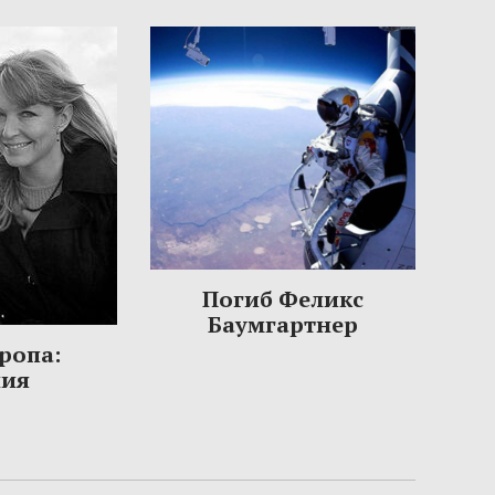
Погиб Феликс
Баумгартнер
ропа:
ния