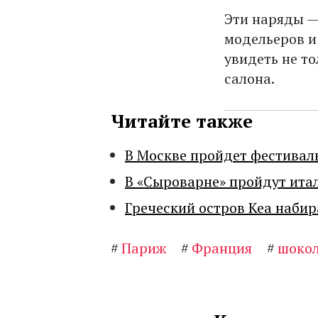
Эти наряды —
модельеров и
увидеть не то
салона.
Читайте также
В Москве пройдет фестивал
В «Сыроварне» пройдут ита
Греческий остров Кеа набир
#
Париж
#
Франция
#
шоко