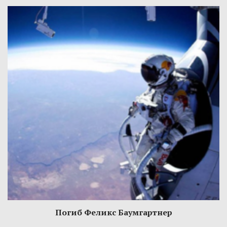
Погиб Феликс Баумгартнер