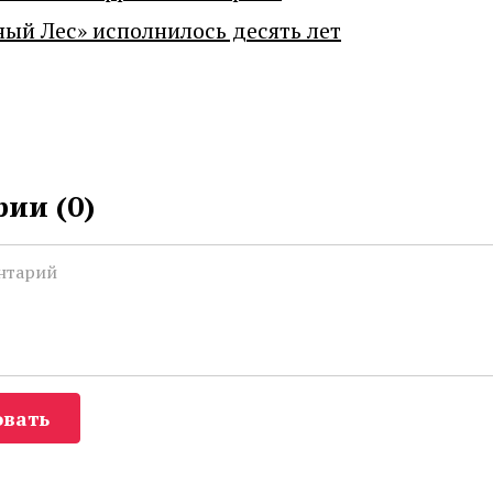
ный Лес» исполнилось десять лет
ии (
0
)
вать