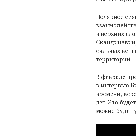
Полярное сиян
взаимодейств
в верхних сл
Скандинавии,
сильных вспы
территорий.
В феврале пр
в интервью Б
времени, вер
лет. Это буде
можно будет 