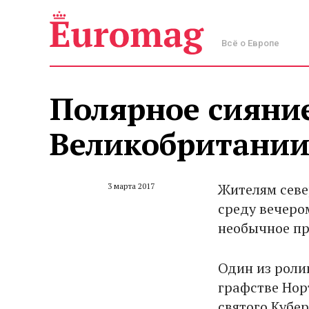
Всё о Европе
Полярное сияние
Великобритани
Жителям севе
3 марта 2017
среду вечеро
необычное пр
Один из роли
графстве Нор
святого Кубе