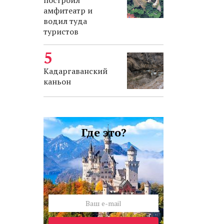
построил
амфитеатр и
водил туда
туристов
Кадаргаванский
каньон
Где это?