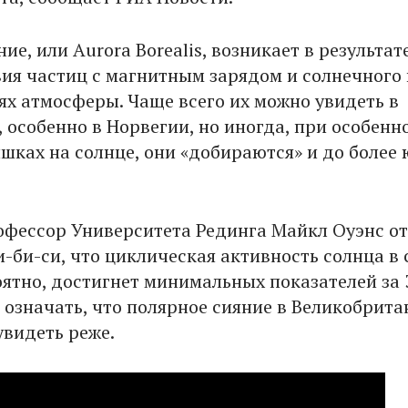
ие, или Aurora Borealis, возникает в результат
ия частиц с магнитным зарядом и солнечного 
оях атмосферы. Чаще всего их можно увидеть в
 особенно в Норвегии, но иногда, при особенн
шках на солнце, они «добираются» и до более
офессор Университета Рединга Майкл Оуэнс о
и-би-си, что циклическая активность солнца в
оятно, достигнет минимальных показателей за 
т означать, что полярное сияние в Великобрит
увидеть реже.