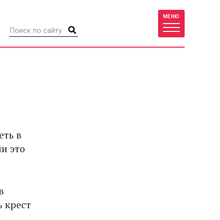
МЕНЮ
еть в
и это
в
 крест