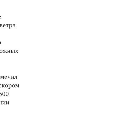
е
ветра
о
 южных
тмечал
 скором
300
ании