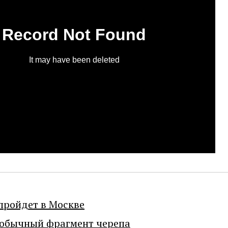
пройдет в Москве
еобычный фрагмент черепа