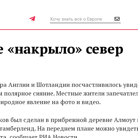
 «накрыло» север
и
ра Англии и Шотландии посчастливилось увид
м полярное сияние. Местные жители запечатлел
иродное явление на фото и видео.
ков был сделан в прибрежной деревне Алмоут 
тамберленд. На переднем плане можно увидеть
рта, сообщает РИА Новости.