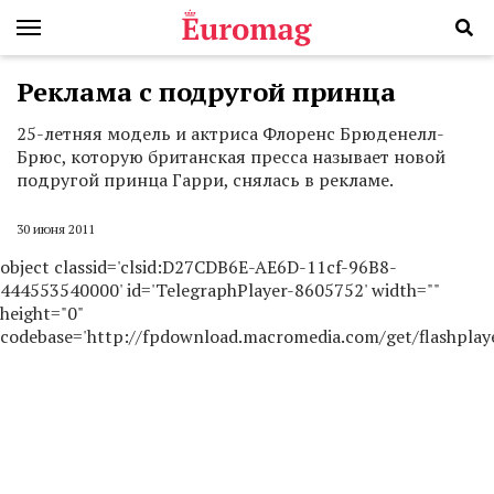
Реклама с подругой принца
25-летняя модель и актриса Флоренс Брюденелл-
Брюс, которую британская пресса называет новой
подругой принца Гарри, снялась в рекламе.
30 июня 2011
object classid='clsid:D27CDB6E-AE6D-11cf-96B8-
444553540000' id='TelegraphPlayer-8605752' width=""
height="0"
codebase='http://fpdownload.macromedia.com/get/flashplaye