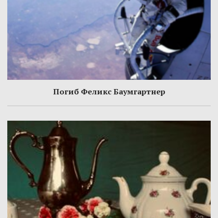
Погиб Феликс Баумгартнер