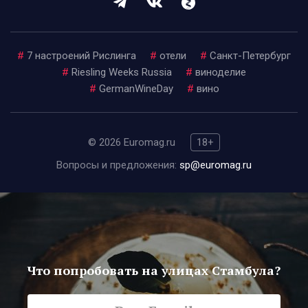
#
7 настроений Рислинга
#
отели
#
Санкт-Петербург
#
Riesling Weeks Russia
#
виноделие
#
GermanWineDay
#
вино
© 2026 Euromag.ru
18+
Вопросы и предложения:
sp@euromag.ru
Что попробовать на улицах Стамбула?