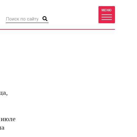
МЕНЮ
ца,
 июле
на