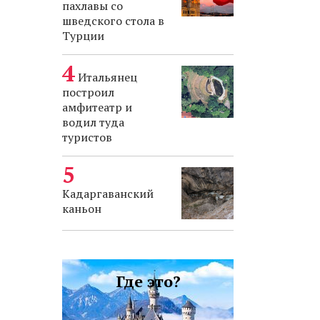
пахлавы со
шведского стола в
Турции
Итальянец
построил
амфитеатр и
водил туда
туристов
Кадаргаванский
каньон
Где это?