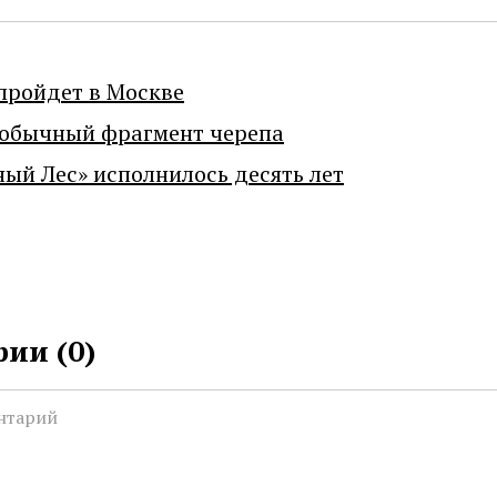
пройдет в Москве
еобычный фрагмент черепа
ный Лес» исполнилось десять лет
ии (
0
)