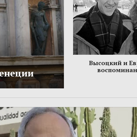
Высоцкий и Ев
воспомина
Венеции