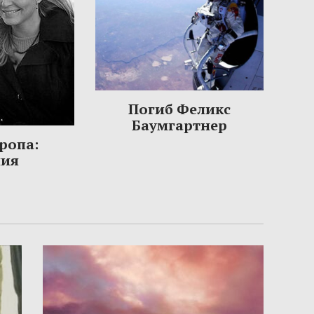
Погиб Феликс
Баумгартнер
ропа:
ния