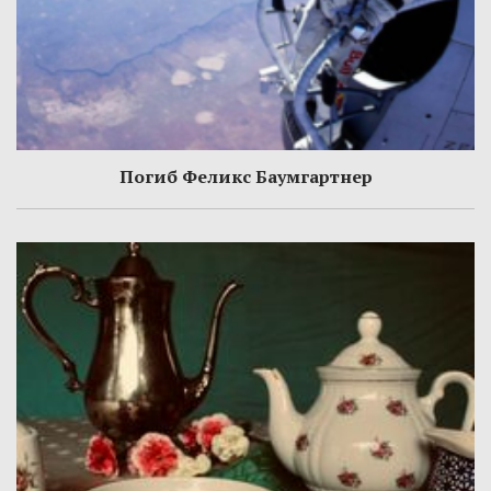
Погиб Феликс Баумгартнер