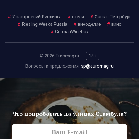
#
7 настроений Рислинга
#
отели
#
Санкт-Петербург
#
Riesling Weeks Russia
#
виноделие
#
вино
#
GermanWineDay
© 2026 Euromag.ru
18+
Вопросы и предложения:
sp@euromag.ru
Что попробовать на улицах Стамбула?