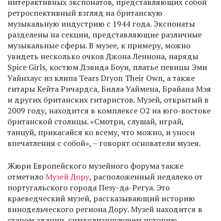
интерактивных экспонатов, представляющих собой
ретроспективный взгляд на британскую
музыкальную индустрию с 1944 года. Экспонаты
разделены на секции, представляющие различные
музыкальные сферы. В музее, к примеру, можно
увидеть несколько очков Джона Леннона, наряды
Spice Girls, костюм Дэвида Боуи, платье певицы Эми
Уайнхаус из клипа Tears Dryon Their Own, а также
гитары Кейта Ричардса, Билла Уаймена, Брайана Мэя
и других британских гитаристов. Музей, открытый в
2009 году, находится в комплексе O2 на юго-востоке
британской столицы. «Смотри, слушай, играй,
танцуй, прикасайся ко всему, что можно, и уноси
впечатления с собой», – говорят основатели музея.
Жюри Европейского музейного форума также
отметило
Музей Дору
, расположенный недалеко от
португальского города Пезу-да-Регуа. Это
краеведческий музей, рассказывающий историю
винодельческого региона Дору. Музей находится в
старом здании, символизирующем историю