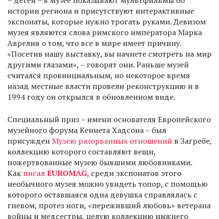
– детей – в музее показывают мультфильмы об
истории региона и присутствуют интерактивные
экспонаты, которые нужно трогать руками. Девизом
музея являются слова римского императора Марка
Аврелия о том, что все в мире имеет причину.
«Посетив нашу выставку, вы начнете смотреть на мир
другими глазами», – говорят они. Раньше музей
считался провинциальным, но некоторое время
назад местные власти провели реконструкцию и в
1994 году он открылся в обновленном виде.
Специальный приз – имени основателя Европейского
музейного форума Кеннета Хадсона – был
присужден
Музею разорванных отношений
в Загребе,
коллекцию которого составляют вещи,
пожертвованные музею бывшими любовниками.
Как
писал
EUROMAG
, среди экспонатов этого
необычного музея можно увидеть топор, с помощью
которого оставшаяся одна девушка справлялась с
гневом, протез ноги, «переживший любовь» ветерана
войны и медсестры, целую коллекцию нижнего