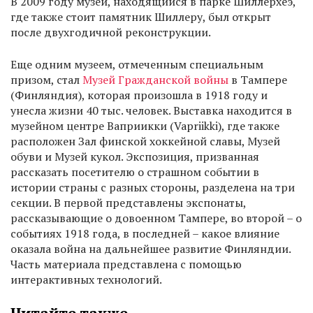
В 2009 году музей, находящийся в парке Шиллерхёэ,
где также стоит памятник Шиллеру, был открыт
после двухгодичной реконструкции.
Еще одним музеем, отмеченным специальным
призом, стал
Музей Гражданской войны
в Тампере
(Финляндия), которая произошла в 1918 году и
унесла жизни 40 тыс. человек. Выставка находится в
музейном центре Ваприикки (Vapriikki), где также
расположен Зал финской хоккейной славы, Музей
обуви и Музей кукол. Экспозиция, призванная
рассказать посетителю о страшном событии в
истории страны с разных стороны, разделена на три
секции. В первой представлены экспонаты,
рассказывающие о довоенном Тампере, во второй – о
событиях 1918 года, в последней – какое влияние
оказала война на дальнейшее развитие Финляндии.
Часть материала представлена с помощью
интерактивных технологий.
Читайте также