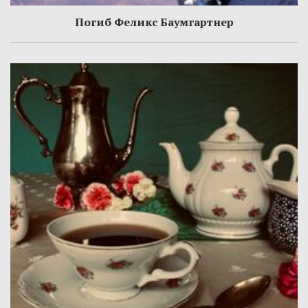
Погиб Феликс Баумгартнер