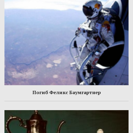
Погиб Феликс Баумгартнер