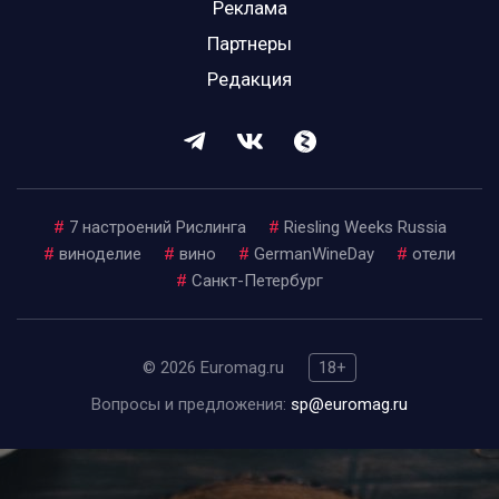
Реклама
Партнеры
Редакция
#
7 настроений Рислинга
#
Riesling Weeks Russia
#
виноделие
#
вино
#
GermanWineDay
#
отели
#
Санкт-Петербург
© 2026 Euromag.ru
18+
Вопросы и предложения:
sp@euromag.ru