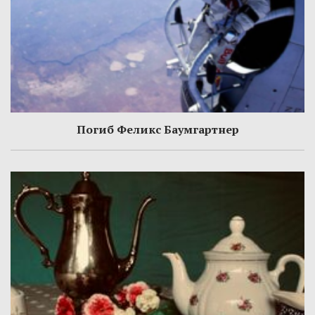
Погиб Феликс Баумгартнер