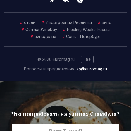
#
отели
#
7 настроений Рислинга
#
вино
#
GermanWineDay
#
Riesling Weeks Russia
#
виноделие
#
Санкт-Петербург
© 2026 Euromag.ru
18+
Вопросы и предложения:
sp@euromag.ru
Что попробовать на улицах Стамбула?