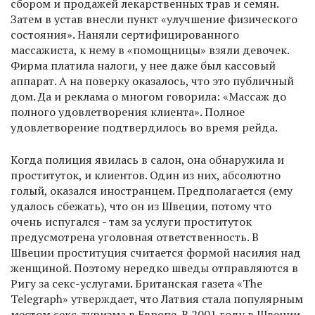
сбором и продажей лекарственных трав и семян.
Затем в устав внесли пункт «улучшение физического
состояния». Наняли сертифицированного
массажиста, к нему в «помощницы» взяли девочек.
Фирма платила налоги, у нее даже был кассовый
аппарат. А на поверку оказалось, что это публичный
дом. Да и реклама о многом говорила: «Массаж до
полного удовлетворения клиента». Полное
удовлетворение подтвердилось во время рейда.
Когда полиция явилась в салон, она обнаружила и
проституток, и клиентов. Один из них, абсолютно
голый, оказался иностранцем. Предполагается (ему
удалось сбежать), что он из Швеции, потому что
очень испугался - там за услуги проституток
предусмотрена уголовная ответственность. В
Швеции проституция считается формой насилия над
женщиной. Поэтому нередко шведы отправляются в
Ригу за секс-услугами. Британская газета «The
Telegraph» утверждает, что Латвия стала популярным
местом секс-туризма в Европе. В 2001 году в Швеции