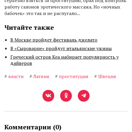
серьезно взяться за проституцию, брал под контроль
работу салонов эротического массажа. Но «ночных
бабочек» это так и не распугало...
Читайте также
В Москве пройдет фестиваль джелато
В «Сыроварне» пройдут итальянские ужины
Греческий остров Кеа набирает популярность у
дайверов
#
власти
#
Латвия
#
проституция
#
Швеция
Комментарии (
0
)