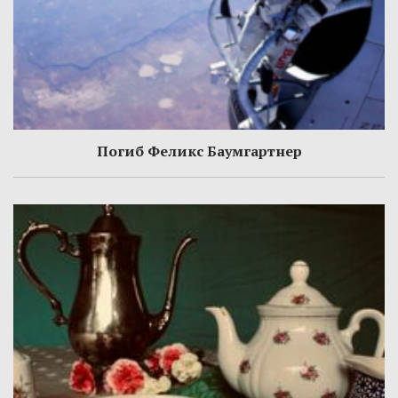
Погиб Феликс Баумгартнер