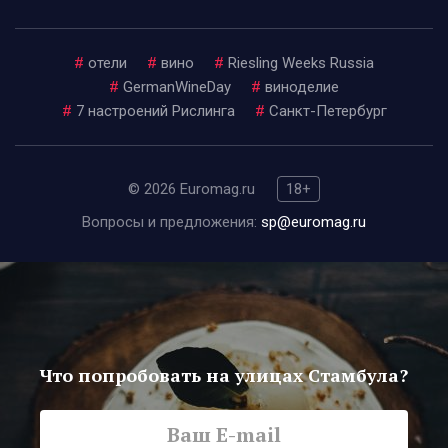
#
отели
#
вино
#
Riesling Weeks Russia
#
GermanWineDay
#
виноделие
#
7 настроений Рислинга
#
Санкт-Петербург
© 2026 Euromag.ru
18+
Вопросы и предложения:
sp@euromag.ru
Что попробовать на улицах Стамбула?