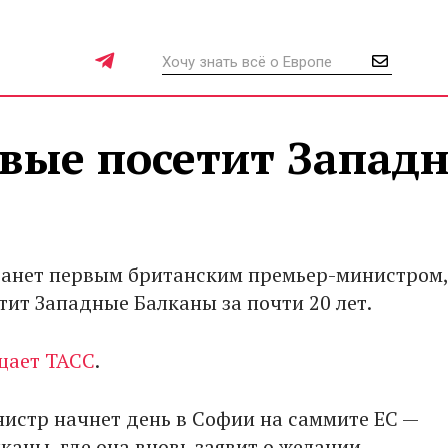
рвые посетит Запад
анет первым британским премьер-министром,
тит Западные Балканы за почти 20 лет.
щает ТАСС
.
истр начнет день в Софии на саммите ЕС —
каны, где она вновь заявит о желании