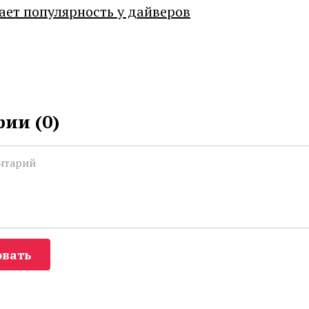
ает популярность у дайверов
ии (
0
)
вать