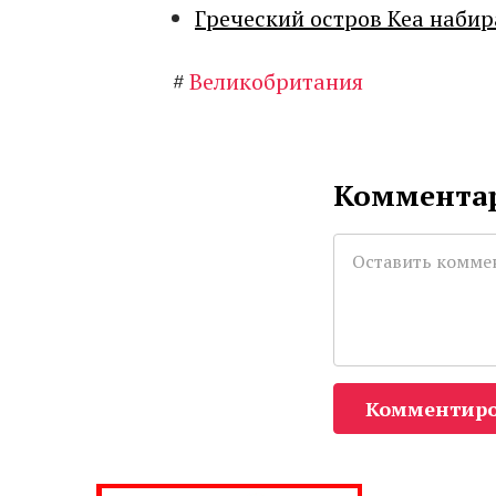
Греческий остров Кеа набир
#
Великобритания
Комментар
Комментиро