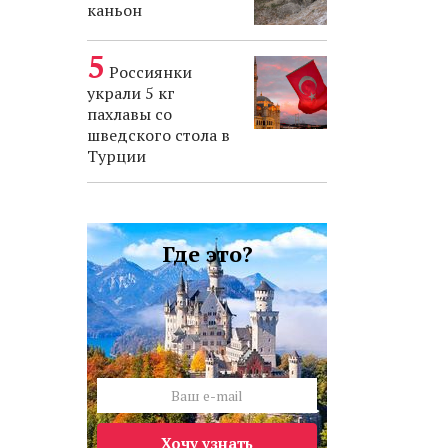
каньон
Россиянки
украли 5 кг
пахлавы со
шведского стола в
Турции
Где это?
Хочу узнать