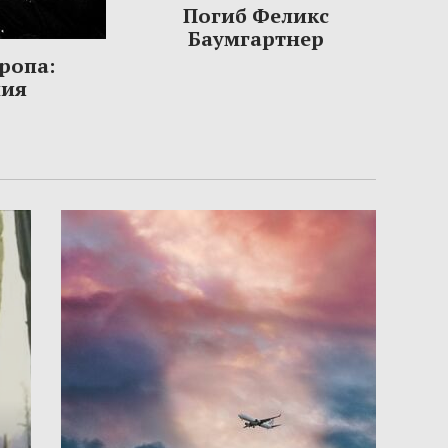
Погиб Феликс
Баумгартнер
ропа:
ния