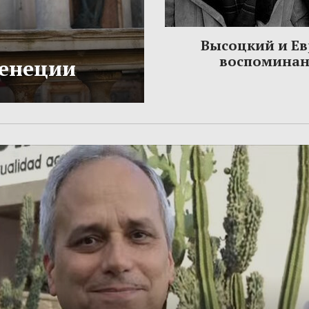
Высоцкий и Ев
воспомина
Венеции