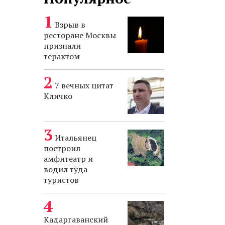
Взрыв в
ресторане Москвы
признали
терактом
7 вечных цитат
Кличко
Итальянец
построил
амфитеатр и
водил туда
туристов
Кадаргаванский