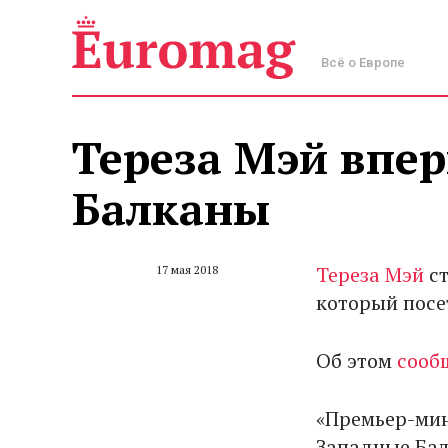
Всё о Европе
Тереза Мэй впе
Балканы
Тереза Мэй
ст
17 мая 2018
который посе
Об этом
сооб
«Премьер-мин
Западные Бал