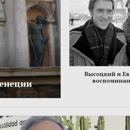
Высоцкий и Ев
воспомина
Венеции