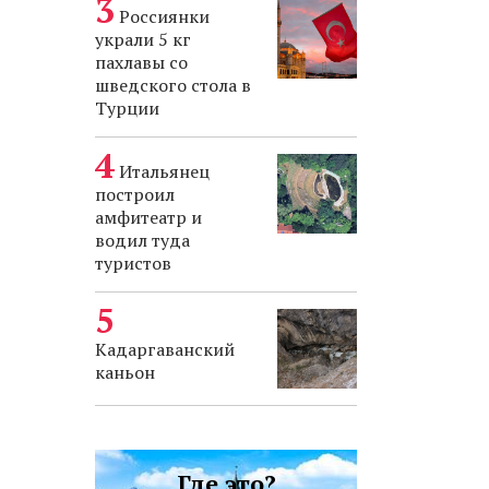
Россиянки
украли 5 кг
пахлавы со
шведского стола в
Турции
Итальянец
построил
амфитеатр и
водил туда
туристов
Кадаргаванский
каньон
Где это?