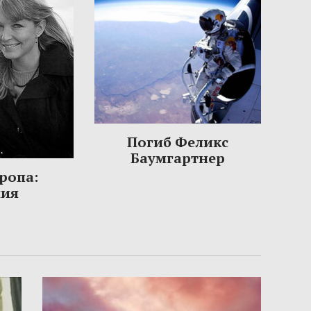
Погиб Феликс
Баумгартнер
ропа:
ния