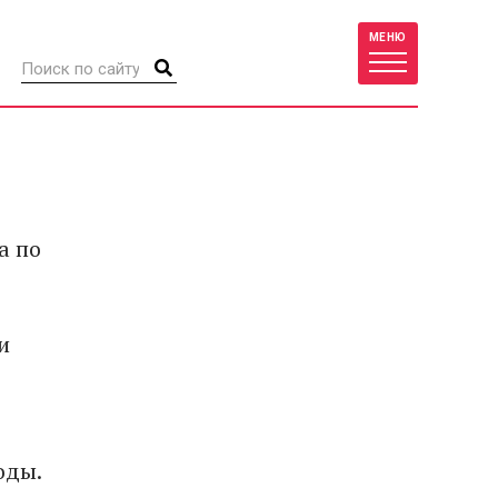
МЕНЮ
а по
и
оды.