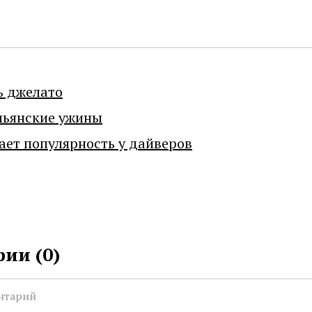
ь джелато
льянские ужины
ает популярность у дайверов
ии (
0
)