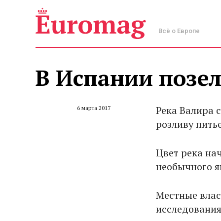
Всё о Европе
В Испании позел
Река Валира с
6 марта 2017
розливу пить
Цвет река на
необычного я
Местные влас
исследования