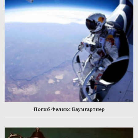
Погиб Феликс Баумгартнер