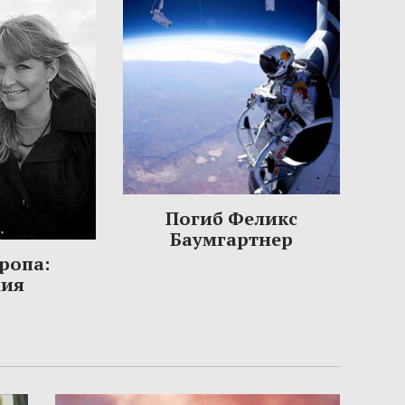
Погиб Феликс
Баумгартнер
ропа:
ния