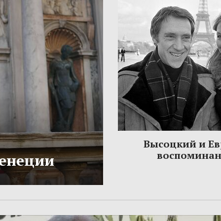
Высоцкий и Ев
воспомина
Венеции