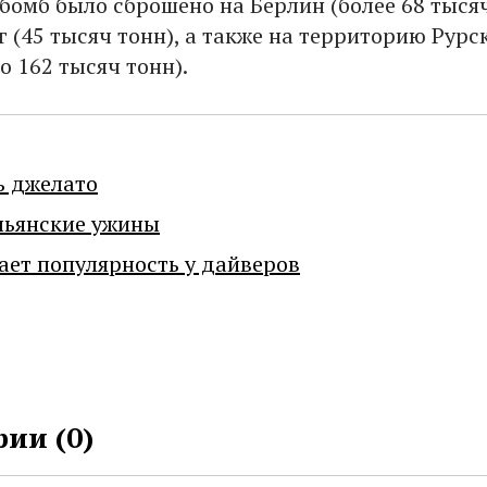
 бомб было сброшено на Берлин (более 68 тыся
г (45 тысяч тонн), а также на территорию Рурс
о 162 тысяч тонн).
ь джелато
льянские ужины
ает популярность у дайверов
ии (
0
)