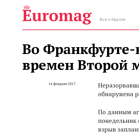
Всё о Европе
Во Франкфурте-
времен Второй 
Неразорвавша
14 февраля 2017
обнаружена р
По данным аг
понедельник о
взрыв заплани