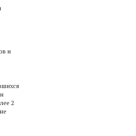
и
ов и
вшихся
ки
лее 2
 не