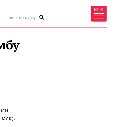
МЕНЮ
мбу
мый
 мск).