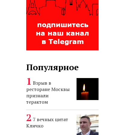
Популярное
Взрыв в
ресторане Москвы
признали
терактом
7 вечных цитат
Кличко