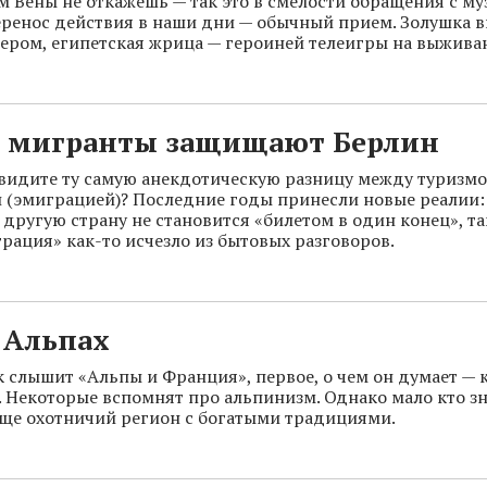
м Вены не откажешь — так это в смелости обращения с м
еренос действия в наши дни — обычный прием. Золушка 
ером, египетская жрица — героиней телеигры на выжива
е мигранты защищают Берлин
 видите ту самую анекдотическую разницу между туризм
(эмиграцией)? Последние годы принесли новые реалии: 
 другую страну не становится «билетом в один конец», та
рация» как-то исчезло из бытовых разговоров.
 Альпах
к слышит «Альпы и Франция», первое, о чем он думает — к
 Некоторые вспомнят про альпинизм. Однако мало кто зн
еще охотничий регион с богатыми традициями.