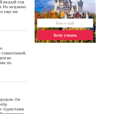
. Каждый год
й. Но недавно
ло еще ни
Хочу узнать
ко
и гомогенной.
многие
ник по
ородов. Он
себр
 с туристами
к Всемирного