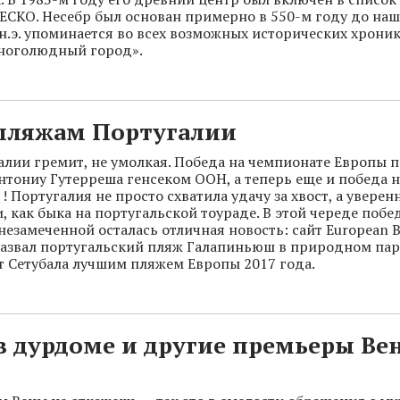
СКО. Несебр был основан примерно в 550-м году до наш
 н.э. упоминается во всех возможных исторических хроник
многолюдный город».
 пляжам Португалии
алии гремит, не умолкая. Победа на чемпионате Европы п
нтониу Гутерреша генсеком ООН, а теперь еще и победа н
 Португалия не просто схватила удачу за хвост, а уверен
, как быка на португальской тоураде. В этой череде побе
незамеченной осталась отличная новость: сайт European B
 назвал португальский пляж Галапиньюш в природном па
т Сетубала лучшим пляжем Европы 2017 года.
в дурдоме и другие премьеры Ве