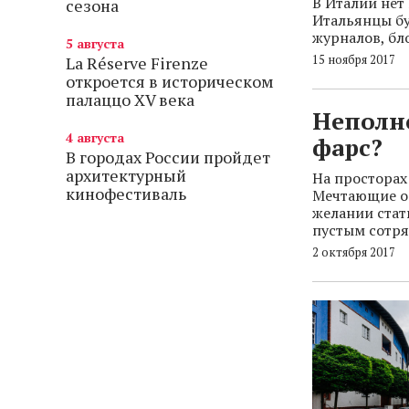
В Италии нет 
сезона
Итальянцы буд
журналов, бло
5 августа
15 ноября 2017
La Réserve Firenze
откроется в историческом
палаццо XV века
Неполн
4 августа
фарс?
В городах России пройдет
архитектурный
На просторах
кинофестиваль
Мечтающие о 
желании стат
пустым сотря
2 октября 2017