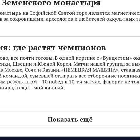
и Земенского монастыря
настырь на Софийской Святой горе является магнетиче
в за сокровищами, археологов и любителей оккультных т
я: где растят чемпионов
ово, все почти готовы. В одной корзине с «Бундестим» ок
ики, Швеции и Южной Кореи. Матчи нашей группы за вых
в Москве, Сочи и Казани. «НЕМЕЦКАЯ МАШИНА», ставша
 командой, сумевшей отыграть все отборочные поединк
м результатом – 10 побед в 10-ти матчах, фаворит не тол
рнира, а еще – мой личный.
Показать ещё