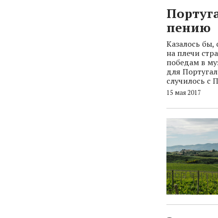
Португа
пению
Казалось бы,
на плечи стр
победам в му
для Португал
случилось с П
15 мая 2017