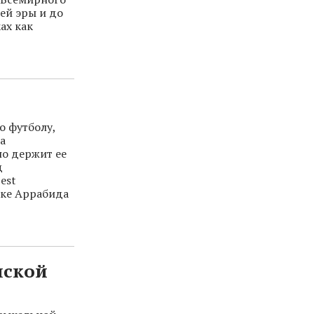
ей эры и до
ах как
о футболу,
а
но держит ее
д
est
рке Аррабида
нской