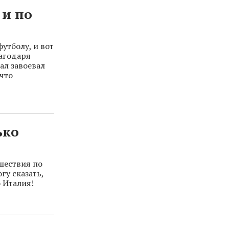
 и по
утболу, и вот
лагодаря
ал завоевал
 что
ько
шествия по
гу сказать,
 Италия!