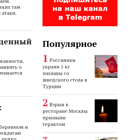
аем.
яких там
 атаки.
оценный
Популярное
Россиянки
жавности.
украли 5 кг
заявить о
нчивается
пахлавы со
шведского стола в
Турции
Взрыв в
:
ресторане Москвы
признали
терактом
 Берлином и
Предлагаю
а редко