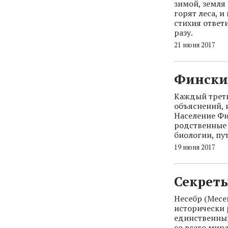
зимой, земля
горят леса, 
стихия ответи
разу.
21 июня 2017
Фински
Каждый трети
объяснений, 
Население Фи
родственные 
биологии, пу
19 июня 2017
Секреты
Несебр (Месе
исторически 
единственный
со всего мир