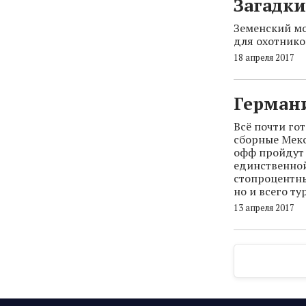
Загадк
Земенский мо
для охотнико
18 апреля 2017
Германи
Всё почти гот
сборные Мекс
офф пройдут 
единственной
стопроцентны
но и всего ту
13 апреля 2017