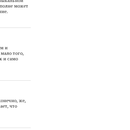
узыкальной
вполне может
ние.
ом и
мало того,
к и само
онечно, же,
ает, что