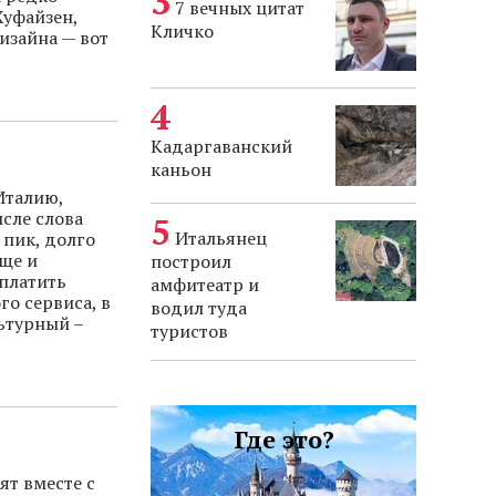
7 вечных цитат
Хуфайзен,
Кличко
изайна — вот
Кадаргаванский
каньон
Италию,
ысле слова
Итальянец
 пик, долго
еще и
построил
еплатить
амфитеатр и
го сервиса, в
водил туда
ьтурный –
туристов
Где это?
ят вместе с