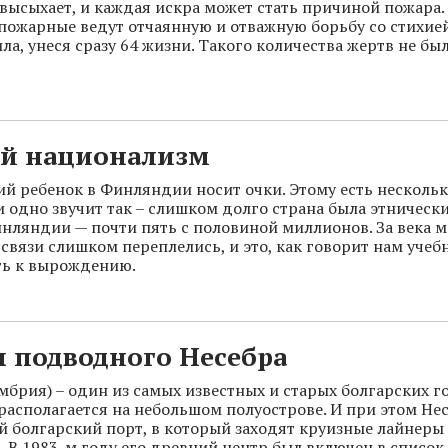
 высыхает, и каждая искра может стать причиной пожара
и пожарные ведут отчаянную и отважную борьбу со стихие
ла, унеся сразу 64 жизни. Такого количества жертв не бы
й национализм
й ребенок в Финляндии носит очки. Этому есть несколь
и одно звучит так – слишком долго страна была этническ
нляндии — почти пять с половиной миллионов. За века 
связи слишком переплелись, и это, как говорит нам учеб
ть к вырождению.
 подводного Несебра
мбрия) – один из самых известных и старых болгарских г
располагается на небольшом полуострове. И при этом Не
 болгарский порт, в который заходят круизные лайнеры
а. В 1983-м году его древний центр был включен в списо