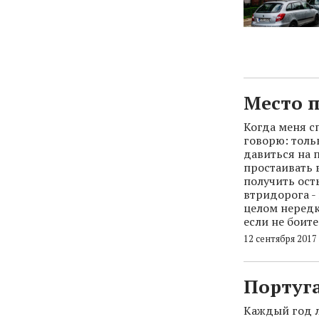
Место 
Когда меня с
говорю: тольк
давиться на 
простаивать в
получить ост
втридорога -
целом нередк
если не боит
12 сентября 2017
Португа
Каждый год л