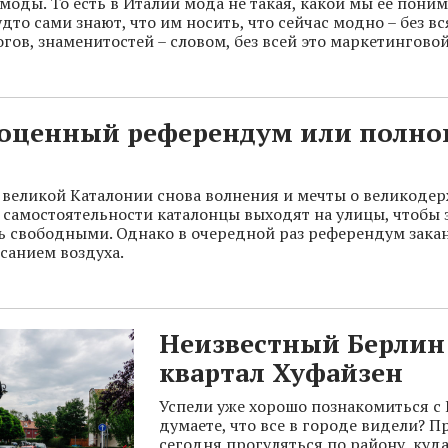
моды. То есть в Италии мода не такая, какой мы ее поним
то сами знают, что им носить, что сейчас модно – без вс
гов, знаменитостей – словом, без всей это маркетинговой
оценный референдум или полн
 великой Каталонии снова волнения и мечты о великодер
самостоятельности каталонцы выходят на улицы, чтобы 
ь свободными. Однако в очередной раз референдум зака
санием воздуха.
Неизвестный Берлин
квартал Хуфайзен
Успели уже хорошо познакомиться с
думаете, что все в городе видели? 
сегодня прогуляться по району, куд