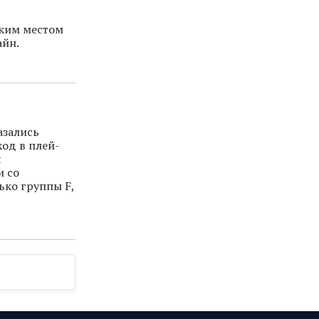
ским местом
айн.
азались
од в плей-
я
и со
ько группы F,