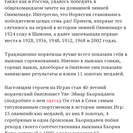
также как и России, удалось победить в
общекомандном зачете на домашней зимней
Олимпиаде. Интересно, что Норвегия становилась
победителем целых семь раз! Причем, впервые это
случилось на первой в истории зимней Олимпиаде в
1924 году в Шамони, а далее завоевывала первые
места в 1928, 1936, 1948, 1952, 1968 и 2002 годах.
Традиционно норвежцы лучше всего показали себя в
лыжных соревнованиях. Именно в лыжных гонках,
горных лыжах, двоеборье и биатлоне они показали
наивысшие результаты и взяли 11 золотых медалей.
Настоящим героем на Играх стал 40-летний
норвежский биатлонист Уле-Эйнар Бьорндален
(подробнее о нем
здесь
). Он стал в Сочи самым
титулованным спортсменом в истории зимних Игр:
13 олимпийских медалей, из них 8 золотых, 4
серебряных и одна бронзовая. Бьорндален побил
рекорд своего соотечественника лыжника Бьорна