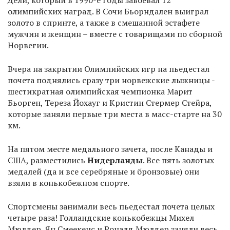
Дели, который в 1990-е годы завоевал 12
олимпийских наград. В Сочи Бьорндален выиграл
золото в спринте, а также в смешанной эстафете
мужчин и женщин – вместе с товарищами по сборной
Норвегии.
Вчера на закрытии Олимпийских игр на пьедестал
почета поднялись сразу три норвежские лыжницы -
шестикратная олимпийская чемпионка Марит
Бьорген, Тереза Йохауг и Кристин Стермер Стейра,
которые заняли первые три места в масс-старте на 30
км.
На пятом месте медального зачета, после Канады и
США, разместились
Нидерланды
. Все пять золотых
медалей (да и все серебряные и бронзовые) они
взяли в конькобежном спорте.
Спортсмены занимали весь пьедестал почета целых
четыре раза! Голландские конькобежцы Михел
Мюлдер, Ян Смеекенс и Роналд Мюлдер заняли весь