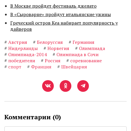
В Москве пройдет фестиваль джелато
В «Сыроварне» пройдут итальянские ужины
Греческий остров Кеа набирает популярность у
дайверов
#
Австрия
#
Белоруссия
#
Германия
#
Нидерланды
#
Норвегия
#
Олимпиада
#
Олимпиада-2014
#
Олимпиада в Сочи
#
победители
#
Россия
#
соревнование
#
спорт
#
Франция
#
Швейцария
Комментарии (
0
)