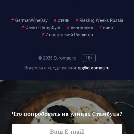
#
GermanWineDay
#
отели
#
Riesling Weeks Russia
#
Санкт-Петербург
#
виноделие
#
вино
#
7 настроений Рислинга
© 2026 Euromag.ru
18+
Вопросы и предложения:
sp@euromag.ru
Что попробовать на улицах Стамбула?