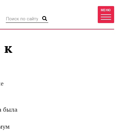
МЕНЮ
 к
пе
а была
имум