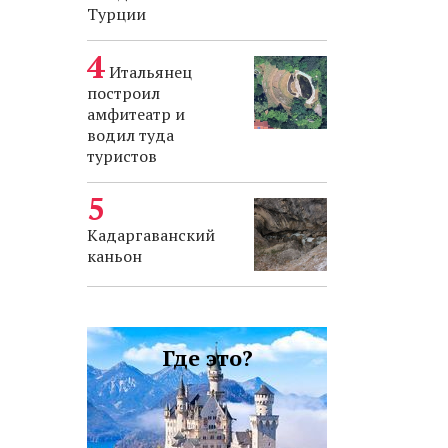
Турции
Итальянец
построил
амфитеатр и
водил туда
туристов
Кадаргаванский
каньон
Где это?