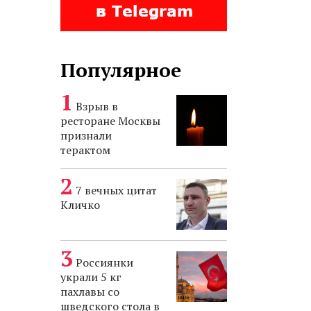
Популярное
Взрыв в
ресторане Москвы
признали
терактом
7 вечных цитат
Кличко
Россиянки
украли 5 кг
пахлавы со
шведского стола в