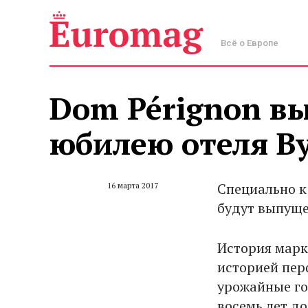
Всё о Европе
Dom Pérignon в
юбилею отеля By
Специально 
16 марта 2017
будут выпуще
История мар
историей пер
урожайные го
восемь лет до