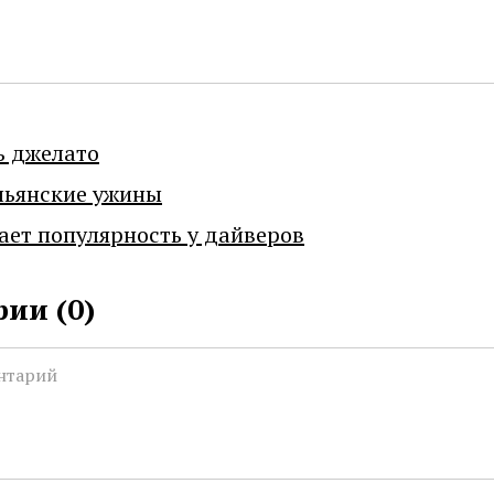
ь джелато
льянские ужины
ает популярность у дайверов
ии (
0
)