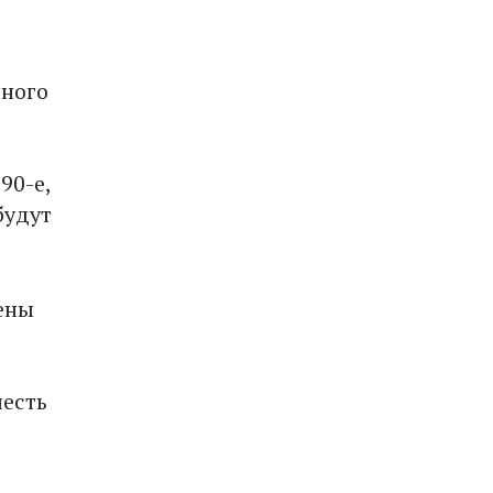
рного
90-е,
будут
щены
честь