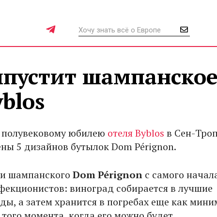
ыпустит шампанское
blos
к полувековому юбилею
отеля Byblos
в Сен-Тро
ны 5 дизайнов бутылок Dom Pérignon.
ки шампанского
Dom Pérignon
с самого начал
фекционистов: виноград собирается в лучшие
ды, а затем хранится в погребах еще как мин
 того момента, когда его можно будет