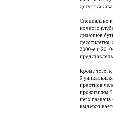
дегустрирова
Специально 
ночного клуб
дизайнов бут
десятилетия, 
2000-е и 201
представлены
Кроме того, 
5 уникальных
праотцов чел
прожившим 96
него названа 
выдерживаетс