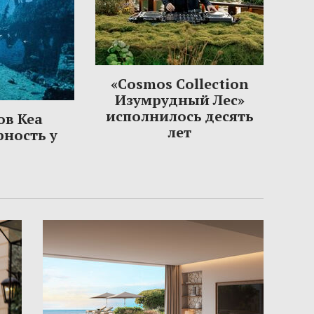
«Cosmos Collection
Изумрудный Лес»
исполнилось десять
ов Кеа
лет
рность у