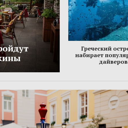
ройдут
Греческий остр
набирает популя
жины
дайверов