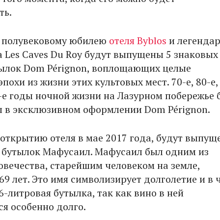
ть.
к полувековому юбилею
отеля Byblos
и легенда
а Les Caves Du Roy будут выпущены 5 знаковых
ылок Dom Pérignon, воплощающих целые
эпохи из жизни этих культовых мест. 70-е, 80-е, 
0-е годы ночной жизни на Лазурном побережье 
 в эксклюзивном оформлении Dom Pérignon.
к открытию отеля в мае 2017 года, будут выпу
 бутылок Мафусаил. Мафусаил был одним из
овечества, старейшим человеком на земле,
9 лет. Это имя символизирует долголетие и в 
6-литровая бутылка, так как вино в ней
я особенно долго.