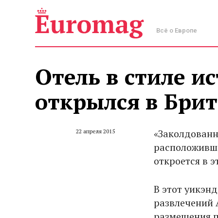
Всё о Европе
Отель в стиле и
открылся в Бри
«Заколдованна
22 апреля 2015
расположивша
откроется в 
В этот уикэн
развлечений 
размещения п