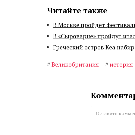
Читайте также
В Москве пройдет фестивал
В «Сыроварне» пройдут ита
Греческий остров Кеа набир
#
Великобритания
#
история
Комментар