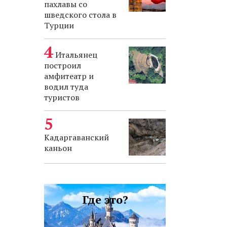
пахлавы со
шведского стола в
Турции
Итальянец
построил
амфитеатр и
водил туда
туристов
Кадаргаванский
каньон
Где это?