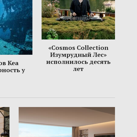
«Cosmos Collection
Изумрудный Лес»
исполнилось десять
ов Кеа
лет
рность у