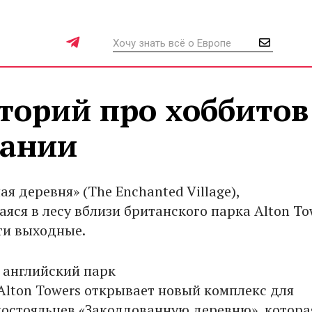
сторий про хоббитов
тании
я деревня» (The Enchanted Village),
яся в лесу вблизи британского парка Alton To
эти выходные.
д английский парк
Alton Towers открывает новый комплекс для
остояльцев «Заколдованную деревню», котора