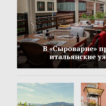
В «Сыроварне» п
итальянские у