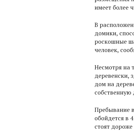
имеет более 
В расположенн
домики, спосо
роскошные ша
человек, соо
Несмотря на 
деревенски, 
дом на дерев
собственную
Пребывание в
обойдется в 4
стоят дороже 