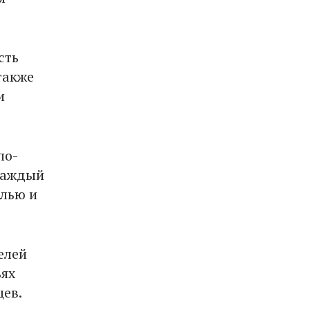
сть
также
и
по-
 Каждый
олью и
елей
ьях
цев.