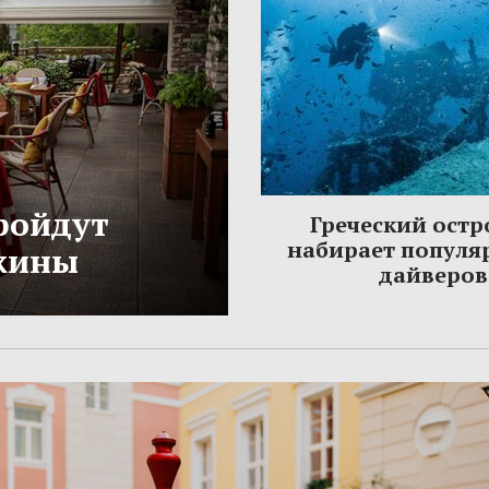
ройдут
Греческий остр
набирает популя
жины
дайверов