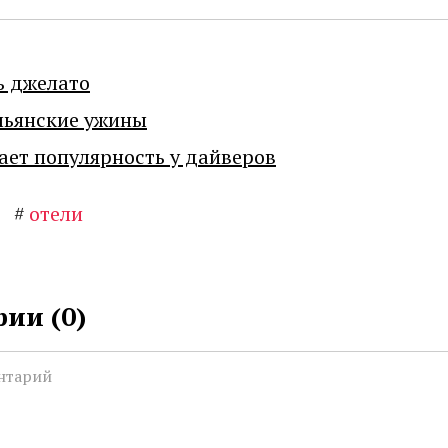
ь джелато
льянские ужины
ает популярность у дайверов
#
отели
ии (
0
)