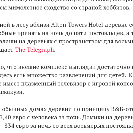
чем мимолетное сходство со страной хоббитов.
ой в лесу вблизи Alton Towers Hotel деревне е
бные принять на ночь до пяти постояльцев, а 
лаши на деревьях с пространством для восьм
бщает
The Telegraph
.
то, что внешне комплекс выглядит достаточно 
здесь есть множество развлечений для детей.
е имеет плазменный телевизор с игровой конс
 джакузи.
 обычных домах деревни по принципу B&В-от
3,40 евро с человека за ночь. Домики на дерев
– 834 евро за ночь со всех восьмерых постояль