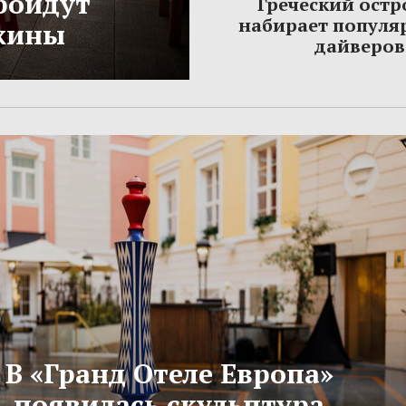
ройдут
Греческий остр
набирает популя
жины
дайверов
В «Гранд Отеле Европа»
появилась скульптура