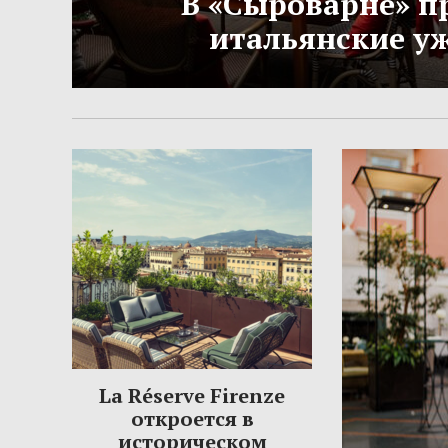
В «Сыроварне» п
итальянские у
La Réserve Firenze
откроется в
историческом