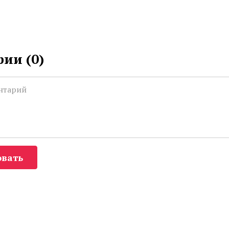
ии (
0
)
вать