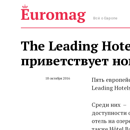
Всё о Европе
The Leading Hote
приветствует н
Пять европей
18 октября 2016
Leading Hotels
Среди них – 
доступности о
отель на озер
также Hôtel B