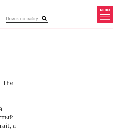
МЕНЮ
и The
й
нтный
ait, а