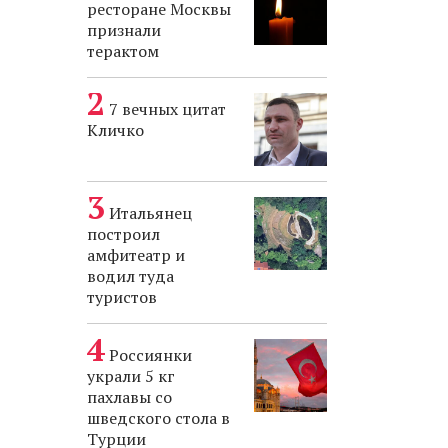
ресторане Москвы
признали
терактом
7 вечных цитат
Кличко
Итальянец
построил
амфитеатр и
водил туда
туристов
Россиянки
украли 5 кг
пахлавы со
шведского стола в
Турции