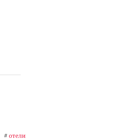
,
#
отели