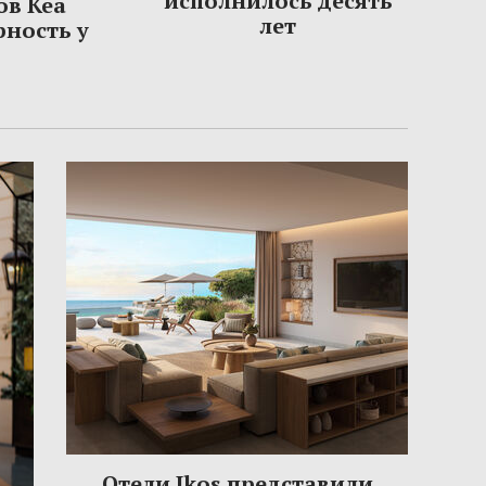
исполнилось десять
ов Кеа
лет
рность у
Отели Ikos представили