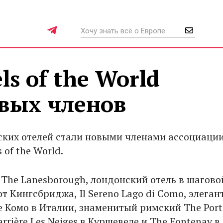
ls of the World
овых членов
ских отелей стали новыми членами ассоциаци
 of the World.
The Lanesborough, лондонский отель в шагово
т Кингсбриджа, Il Sereno Lago di Como, элега
е Комо в Италии, знаменитый римский The Portr
arrière Les Neiges в Куршевеле и The Fontenay в